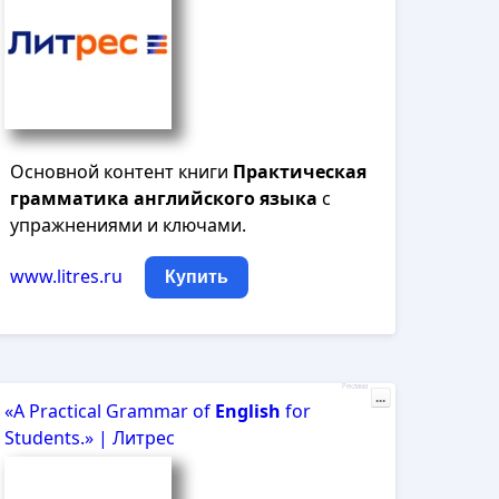
Основной контент книги
Практическая
грамматика
английского
языка
с
упражнениями и ключами.
www.litres.ru
Купить
Реклама
...
«A Practical Grammar of
English
for
Students.» | Литрес