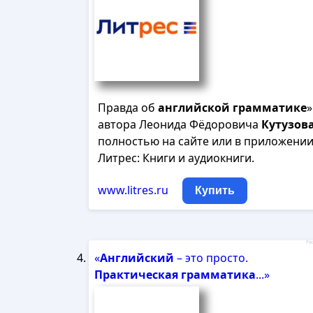
Правда об
английской
грамматике
»
автора Леонида Фёдоровича
Кутузов
полностью на сайте или в приложени
Литрес: Книги и аудиокниги.
www.litres.ru
Купить
Рек
«
Английский
– это просто.
Практическая
грамматика
...»