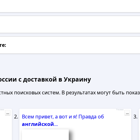
те:
оссии с доставкой в Украину
ных поисковых систем. В результатах могут быть показа
лама
Реклама
...
...
Всем привет, а вот и я! Правда об
английской
...