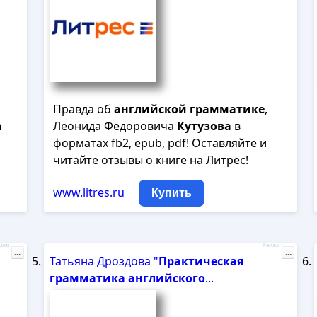
Правда об
английской
грамматике
,
а
Леонида Фёдоровича
Кутузова
в
и
форматах fb2, epub, pdf! Оставляйте и
читайте отзывы о книге на Литрес!
www.litres.ru
Купить
лама
Реклама
...
...
Татьяна Дроздова "
Практическая
грамматика
английского
...