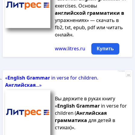
exercises. Основы
английской
грамматики
в
упражнениях» — скачать в
fb2, txt, epub, pdf или читать
онлайн.
www.litres.ru
Купить
Реклама
...
«
English
Grammar
in verse for children.
Английская
...»
Вы держите в руках книгу
«
English
Grammar
in verse for
children (
Английская
грамматика
для детей в
стихах)».