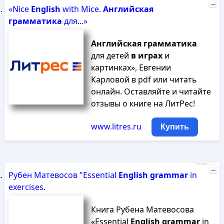
...
«Nice
English
with Mice.
Английская
грамматика
для...»
Английская
грамматика
для детей
в
играх
и
картинках», Евгении
Карловой в pdf или читать
онлайн. Оставляйте и читайте
отзывы о книге на ЛитРес!
www.litres.ru
Купить
Реклама
...
Рубен Матевосов "Essential
English
grammar
in
exercises.
Книга Рубена Матевосова
«Essential
English
grammar
in