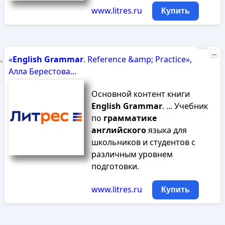
www.litres.ru
Купить
Реклама
...
«
English
Grammar
. Reference &amp; Practice»,
Алла Берестова...
Основной контент книги
English
Grammar
. ... Учебник
по
грамматике
английского
языка для
школьников и студентов с
различным уровнем
подготовки.
www.litres.ru
Купить