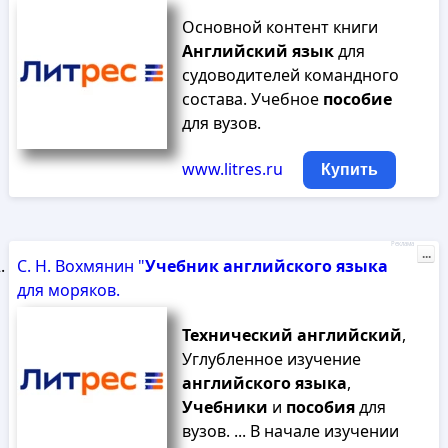
Основной контент книги
Английский
язык
для
судоводителей командного
состава. Учебное
пособие
для вузов.
www.litres.ru
Купить
Реклама
...
С. Н. Вохмянин "
Учебник
английского
языка
для моряков.
Технический
английский
,
Углубленное изучение
английского
языка
,
Учебники
и
пособия
для
вузов. ... В начале изучении