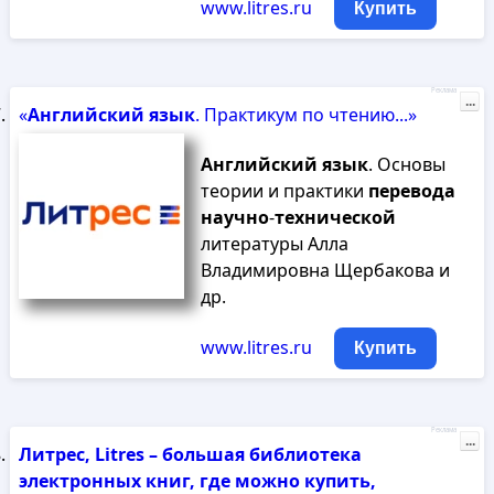
www.litres.ru
Купить
Реклама
...
«
Английский
язык
. Практикум по чтению...»
Английский
язык
. Основы
теории и практики
перевода
научно
-
технической
литературы Алла
Владимировна Щербакова и
др.
www.litres.ru
Купить
Реклама
...
Литрес, Litres – большая библиотека
электронных книг, где можно купить,