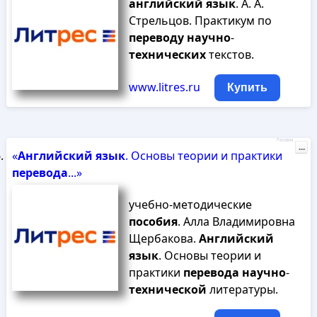
английский
язык
. А. А.
Стрельцов. Практикум по
переводу
научно
-
технических
текстов.
www.litres.ru
Купить
Реклама
...
«
Английский
язык
. Основы теории и практики
перевода
...»
учебно-методические
пособия
. Алла Владимировна
Щербакова.
Английский
язык
. Основы теории и
практики
перевода
научно
-
технической
литературы.