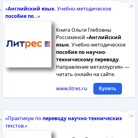
Реклама
...
«
Английский
язык
. Учебно-методическое
пособие
по
...»
Книга Ольги Глебовны
Россихиной «
Английский
язык
. Учебно-методическое
пособие
по
научно
-
техническому
переводу
.
Направление металлургия» —
читать онлайн на сайте.
www.litres.ru
Купить
Реклама
...
«Практикум по
переводу
научно
-
технических
текстов.»