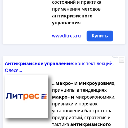
состояний и практика
применения методов
антикризисного
управления
.
www.litres.ru
Купить
Реклама
...
Антикризисное
управление
: конспект лекций,
Олеся...
...
макро
–
и
микроуровнях
,
принципы в тенденциях
макро
–
и
микроэкономики,
признаки и порядок
установления банкротства
предприятий, стратегия и
тактика
антикризисного