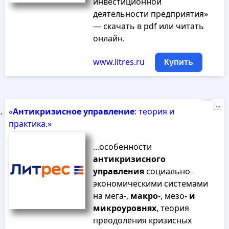
инвестиционной
деятельности предприятия»
— скачать в pdf или читать
онлайн.
www.litres.ru
Купить
Реклама
...
«
Антикризисное
управление
: теория и
практика.»
...особенности
антикризисного
управления
социально-
экономическими системами
на мега-,
макро
-, мезо-
и
микроуровнях
, теория
преодоления кризисных