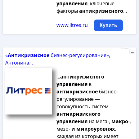
управления
, ключевые
факторы
антикризисного
...
www.litres.ru
Купить
Реклама
...
«
Антикризисное
бизнес-регулирование»,
Антонина...
...
антикризисного
управления
в
антикризисное
бизнес-
регулирование —
совокупность систем
антикризисного
управления
на мега-,
макро
-,
мезо-
и
микроуровнях
,
каждая из которых имеет