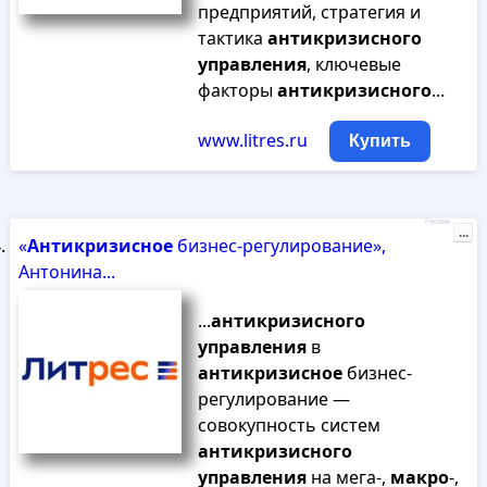
предприятий, стратегия и
тактика
антикризисного
управления
, ключевые
факторы
антикризисного
...
www.litres.ru
Купить
Реклама
...
«
Антикризисное
бизнес-регулирование»,
Антонина...
...
антикризисного
управления
в
антикризисное
бизнес-
регулирование —
совокупность систем
антикризисного
управления
на мега-,
макро
-,