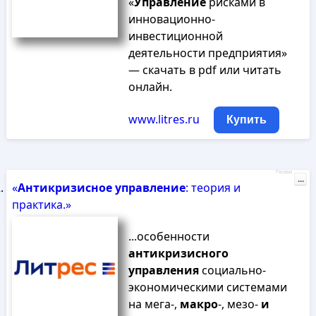
«
Управление
рисками в
инновационно-
инвестиционной
деятельности предприятия»
— скачать в pdf или читать
онлайн.
www.litres.ru
Купить
Реклама
...
«
Антикризисное
управление
: теория и
практика.»
...особенности
антикризисного
управления
социально-
экономическими системами
на мега-,
макро
-, мезо-
и