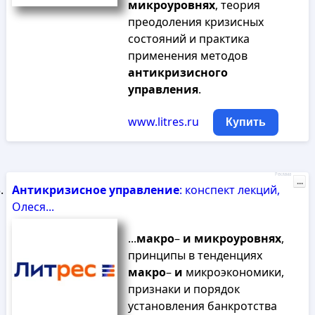
микроуровнях
, теория
преодоления кризисных
состояний и практика
применения методов
антикризисного
управления
.
www.litres.ru
Купить
Реклама
...
Антикризисное
управление
: конспект лекций,
Олеся...
...
макро
–
и
микроуровнях
,
принципы в тенденциях
макро
–
и
микроэкономики,
признаки и порядок
установления банкротства