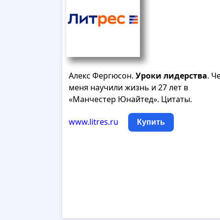
Алекс Фергюсон.
Уроки
лидерства
. Ч
меня научили жизнь и 27 лет в
«Манчестер Юнайтед». Цитаты.
www.litres.ru
Купить