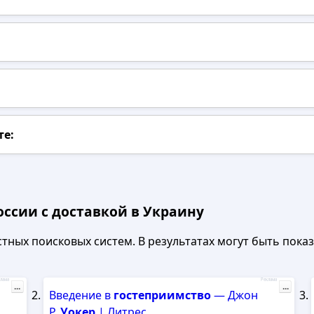
те:
оссии с доставкой в Украину
ных поисковых систем. В результатах могут быть показа
лама
Реклама
...
...
Введение в
гостеприимство
— Джон
Р.
Уокер
| Литрес