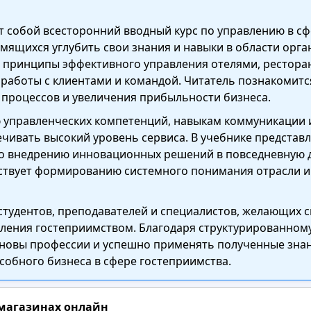
т собой всесторонний вводный курс по управлению в с
емящихся углубить свои знания и навыки в области орга
 принципы эффективного управления отелями, рестора
и работы с клиентами и командой. Читатель познакоми
 процессов и увеличения прибыльности бизнеса.
 управленческих компетенций, навыкам коммуникации и
чивать высокий уровень сервиса. В учебнике представ
по внедрению инновационных решений в повседневную 
бствует формированию системного понимания отрасли и
студентов, преподавателей и специалистов, желающих 
вления гостеприимством. Благодаря структурированном
сновы профессии и успешно применять полученные знани
собного бизнеса в сфере гостеприимства.
 магазинах онлайн