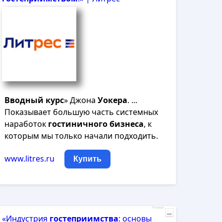
Вводный
курс
» Джона
Уокера
. ...
Показывает большую часть системных
наработок
гостиничного
бизнеса
, к
которым мы только начали подходить.
www.litres.ru
Купить
Реклама
...
«Индустрия
гостеприимства
: основы