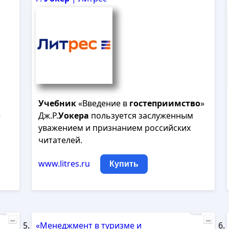
Учебник
«Введение в
гостеприимство
»
—
Дж.Р.
Уокера
пользуется заслуженным
уважением и признанием российских
читателей.
www.litres.ru
Купить
лама
Реклама
...
...
«Менеджмент в туризме и