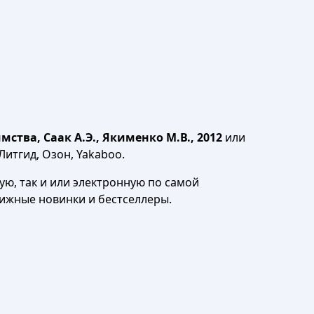
тва, Саак А.Э., Якименко М.В., 2012
или
Литгид, Озон, Yakaboo.
ю, так и или электронную по самой
нижные новинки и бестселлеры.