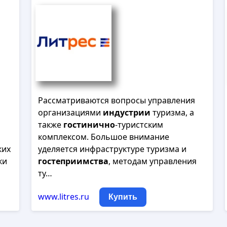
Рассматриваются вопросы управления
организациями
индустрии
туризма, а
также
гостинично
-туристским
комплексом. Большое внимание
ких
уделяется инфраструктуре туризма и
ки
гостеприимства
, методам управления
ту…
www.litres.ru
Купить