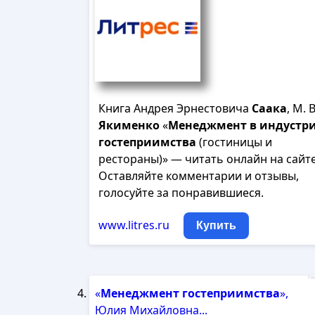
Книга Андрея Эрнестовича
Саака
, М. В
Якименко
«
Менеджмент
в
индустр
гостеприимства
(гостиницы и
рестораны)» — читать онлайн на сайте
Оставляйте комментарии и отзывы,
голосуйте за понравившиеся.
www.litres.ru
Купить
Рек
«
Менеджмент
гостеприимства
»,
Юлия Михайловна...