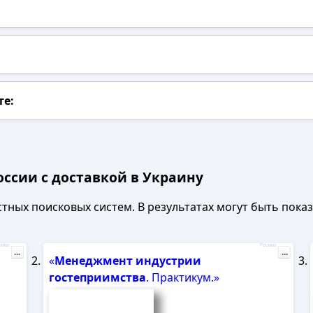
те:
оссии с доставкой в Украину
ных поисковых систем. В результатах могут быть показа
лама
Реклама
...
...
«
Менеджмент
индустрии
гостеприимства
. Практикум.»