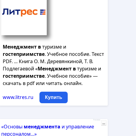
Менеджмент
в
туризме и
гостеприимстве
. Учебное пособие. Текст
PDF. ... Книга О. М. Деревянкиной, Т. В.
Подлегаевой «
Менеджмент
в
туризме и
гостеприимстве
. Учебное пособие» —
скачать в pdf или читать онлайн.
www.litres.ru
Купить
Реклама
...
«Основы
менеджмента
и управление
персоналом...»