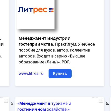
.
Менеджмент
индустрии
ии
гостеприимства
. Практикум. Учебное
пособие для вузов. автор. коллектив
.
авторов. Входит в серию «Высшее
образование (Лань)». PDF.
www.litres.ru
Купить
лама
Реклама
...
...
«
Менеджмент
в
туризме и
гостиничном
хозяйстве.»