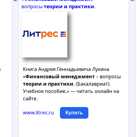
вопросы
теории
и
практики
.
в
Книга Андрея Геннадьевича Лукина
«
Финансовый
менеджмент
– вопросы
теории
и
практики
. (Бакалавриат).
Учебное пособие.» — читать онлайн на
сайте.
www.litres.ru
Купить