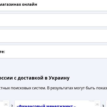
 магазинах онлайн
те:
оссии с доставкой в Украину
ных поисковых систем. В результатах могут быть показа
лама
Реклама
...
...
«
Финансовый
менеджмент
–