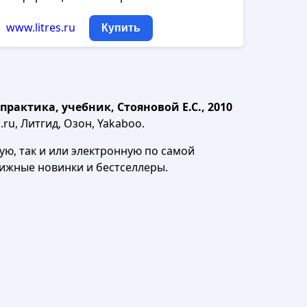
www.litres.ru
Купить
актика, учебник, Стояновой Е.С., 2010
ru, Литгид, Озон, Yakaboo.
ю, так и или электронную по самой
нижные новинки и бестселлеры.