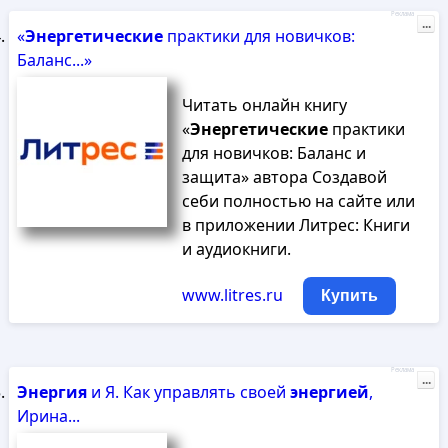
Реклама
...
«
Энергетические
практики для новичков:
Баланс...»
Читать онлайн книгу
«
Энергетические
практики
для новичков: Баланс и
защита» автора Создавой
себи полностью на сайте или
в приложении Литрес: Книги
и аудиокниги.
www.litres.ru
Купить
Реклама
...
Энергия
и Я. Как управлять своей
энергией
,
Ирина...