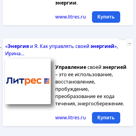
энергии
.
www.litres.ru
Купить
Реклама
...
«
Энергия
и Я. Как управлять своей
энергией
»,
Ирина...
Управление
своей
энергией
– это ее использование,
восстановление,
пробуждение,
преобразование ее хода
течения, энергосбережение.
www.litres.ru
Купить