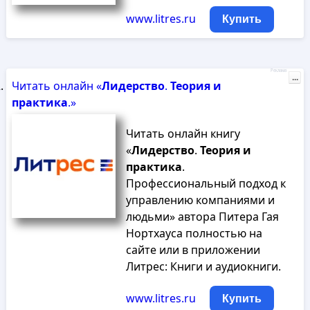
www.litres.ru
Купить
Реклама
...
Читать онлайн «
Лидерство
.
Теория
и
практика
.»
Читать онлайн книгу
«
Лидерство
.
Теория
и
практика
.
Профессиональный подход к
управлению компаниями и
людьми» автора Питера Гая
Нортхауса полностью на
сайте или в приложении
Литрес: Книги и аудиокниги.
www.litres.ru
Купить