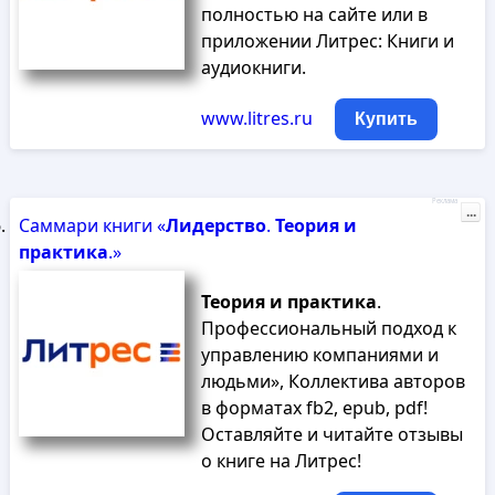
полностью на сайте или в
приложении Литрес: Книги и
аудиокниги.
www.litres.ru
Купить
Реклама
...
Саммари книги «
Лидерство
.
Теория
и
практика
.»
Теория
и
практика
.
Профессиональный подход к
управлению компаниями и
людьми», Коллектива авторов
в форматах fb2, epub, pdf!
Оставляйте и читайте отзывы
о книге на Литрес!