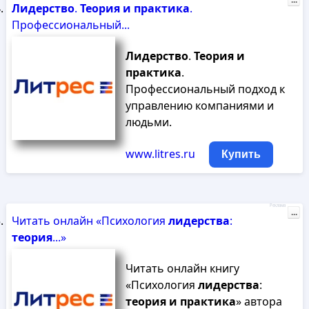
...
Лидерство
.
Теория
и
практика
.
Профессиональный...
Лидерство
.
Теория
и
практика
.
Профессиональный подход к
управлению компаниями и
людьми.
www.litres.ru
Купить
Реклама
...
Читать онлайн «Психология
лидерства
:
теория
...»
Читать онлайн книгу
«Психология
лидерства
:
теория
и
практика
» автора