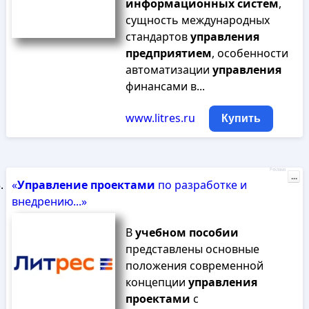
информационных
систем
,
сущность международных
стандартов
управления
предприятием
, особенности
автоматизации
управления
финансами в...
www.litres.ru
Купить
Реклама
...
«
Управление
проектами
по разработке и
внедрению...»
В
учебном
пособии
представлены основные
положения современной
концепции
управления
проектами
с