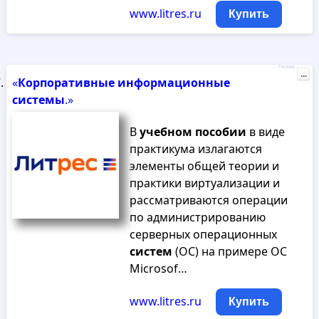
www.litres.ru
Купить
Реклама
...
«
Корпоративные
информационные
системы
.»
В
учебном
пособии
в виде
практикума излагаются
элементы общей теории и
практики виртуализации и
рассматриваются операции
по администрированию
серверных операционных
систем
(ОС) на примере ОС
Microsof…
www.litres.ru
Купить