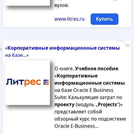
вузов.
www.litres.ru
Купить
Реклама
...
«
Корпоративные
информационные
системы
на базе...»
О книге.
Учебное
пособие
«
Корпоративные
информационные
системы
на базе Oracle E Business
Suite: Калькуляция затрат по
проекту
(модуль „
Projects
“)»
представляет собой
обзорный курс по подсистеме
Oracle E-Business...