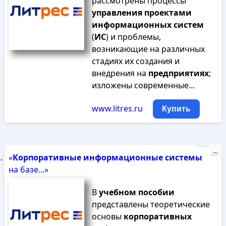
рассмотрены процессы
управления
проектами
информационных
систем
(
ИС
) и проблемы,
возникающие на различных
стадиях их создания и
внедрения на
предприятиях
;
изложены современные...
www.litres.ru
Купить
Реклама
...
«
Корпоративные
информационные
системы
на базе...»
В
учебном
пособии
представлены теоретические
основы
корпоративных