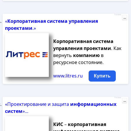
Реклама
...
«
Корпоративная
система
управления
проектами
.»
Корпоративная
система
управления
проектами
. Как
вернуть
компанию
в
ресурсное состояние.
www.litres.ru
Купить
Реклама
...
«Проектирование и защита
информационных
систем
»...
КИС
–
корпоративная