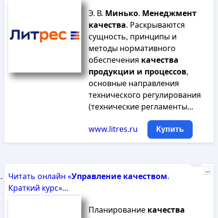
Э. В.
Минько
.
Менеджмент
качества
. Раскрываются
сущность, принципы и
методы нормативного
обеспечения
качества
продукции
и
процессов
,
основные направления
технического регулирования
(технические регламенты...
www.litres.ru
Купить
Реклама
...
Читать онлайн «
Управление
качеством
.
Краткий курс»...
Планирование
качества