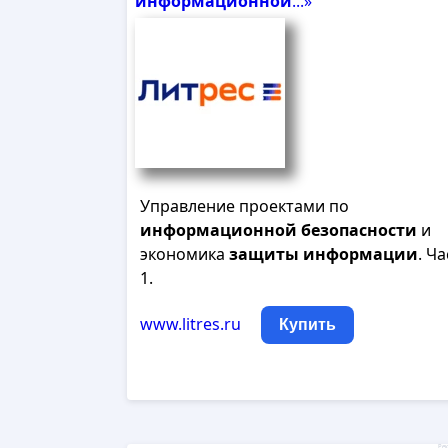
информационной
...»
Управление проектами по
информационной
безопасности
и
экономика
защиты
информации
. Ч
1.
www.litres.ru
Купить
Рек