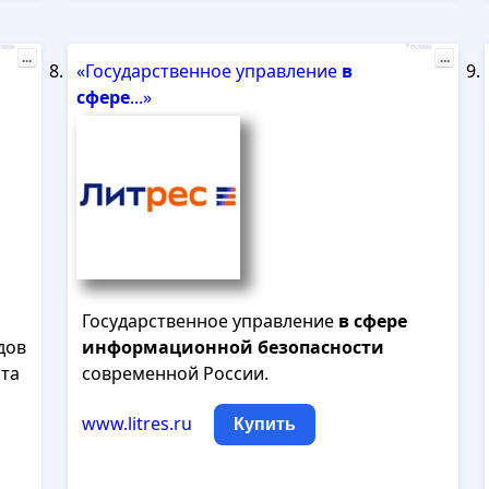
лама
Реклама
...
...
«Государственное управление
в
сфере
...»
Государственное управление
в
сфере
дов
информационной
безопасности
ита
современной России.
www.litres.ru
Купить