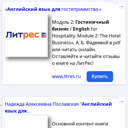
Реклама
...
«
Английский
язык
для
гостеприимства.»
Модуль 2:
Гостиничный
бизнес
/
English
for
Hospitality. Module 2: The Hotel
Business», А. Б. Фадеевой в pdf
или читать онлайн.
Оставляйте и читайте отзывы
о книге на ЛитРес!
www.litres.ru
Купить
Реклама
...
Надежда Алексеевна Пославская "
Английский
язык
для
...
Основной контент книги