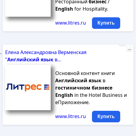
Ресторанный
бизнес
/
English
for Hospitality.
www.litres.ru
Купить
Реклама
...
Елена Александровна Верменская
"
Английский
язык
в...
Основной контент книги
Английский
язык
в
гостиничном
бизнесе
English
in the Hotel Business и
еПриложение.
www.litres.ru
Купить