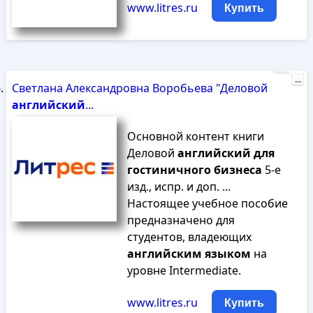
www.litres.ru
Купить
Реклама
...
Светлана Александровна Воробьева "Деловой
английский
...
Основной контент книги
Деловой
английский
для
гостиничного
бизнеса
5-е
изд., испр. и доп. ...
Настоящее учебное пособие
предназначено для
студентов, владеющих
английским
языком
на
уровне Intermediate.
www.litres.ru
Купить