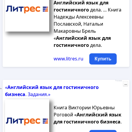
Английский
язык
для
гостиничного
дела. ... Книга
Надежды Алексеевны
Пославской, Натальи
Макаровны Брель
«
Английский
язык
для
гостиничного
дела.
www.litres.ru
Купить
Реклама
...
«
Английский
язык
для
гостиничного
бизнеса
. Задания.»
Книга Виктории Юрьевны
Роговой «
Английский
язык
для
гостиничного
бизнеса
.