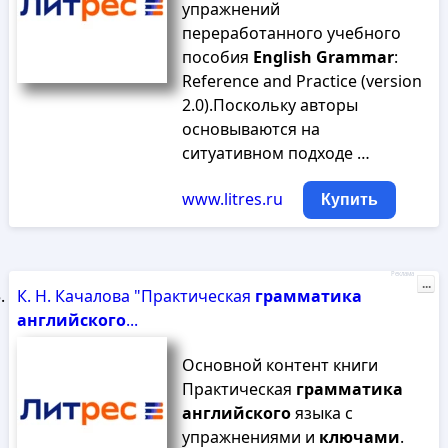
упражнений
переработанного учебного
пособия
English
Grammar
:
Reference and Practice (version
2.0).Поскольку авторы
основываются на
ситуативном подходе …
www.litres.ru
Купить
Реклама
...
К. Н. Качалова "Практическая
грамматика
английского
...
Основной контент книги
Практическая
грамматика
английского
языка с
упражнениями и
ключами
.