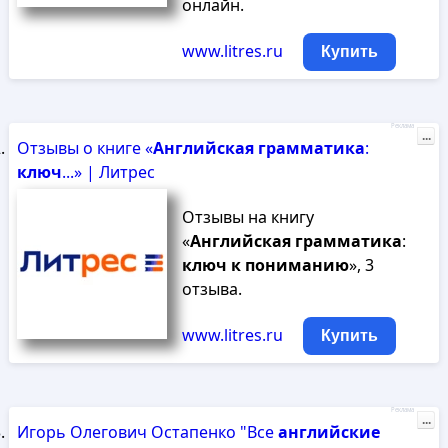
онлайн.
www.litres.ru
Купить
Реклама
...
Отзывы о книге «
Английская
грамматика
:
ключ
...» | Литрес
Отзывы на книгу
«
Английская
грамматика
:
ключ
к
пониманию
», 3
отзыва.
www.litres.ru
Купить
Реклама
...
Игорь Олегович Остапенко "Все
английские