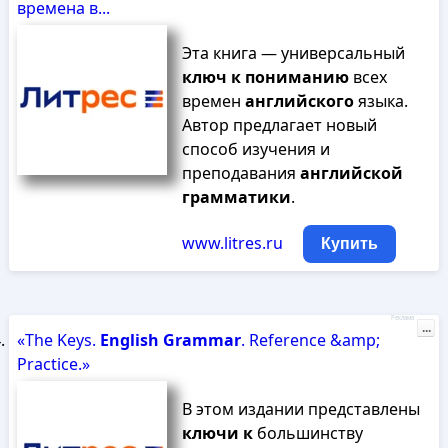
времена в...
Эта книга — универсальный
ключ
к
пониманию
всех
времен
английского
языка.
Автор предлагает новый
способ изучения и
преподавания
английской
грамматики
.
www.litres.ru
Купить
Реклама
...
«The Keys.
English
Grammar
. Reference &amp;
Practice.»
В этом издании представлены
ключи
к
большинству