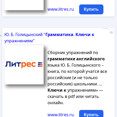
www.litres.ru
Купить
Реклама
...
Ю. Б. Голицынский "
Грамматика
.
Ключи
к
упражнениям"
Сборник упражнений по
грамматике
английского
языка Ю. Б. Голицынского –
книга, по которой учатся все
российские (и не только
российские) школьники. ...
Ключи
к
упражнениям» —
скачать в pdf или читать
онлайн.
www.litres.ru
Купить