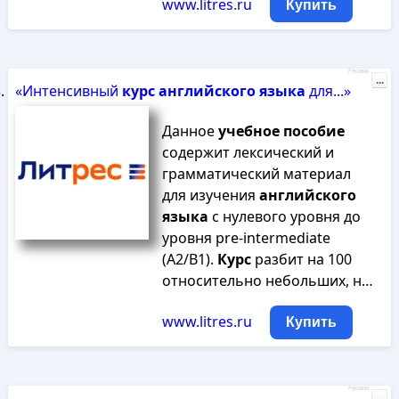
www.litres.ru
Купить
Реклама
...
«Интенсивный
курс
английского
языка
для...»
Данное
учебное
пособие
содержит лексический и
грамматический материал
для изучения
английского
языка
с нулевого уровня до
уровня pre-intermediate
(A2/B1).
Курс
разбит на 100
относительно небольших, н…
www.litres.ru
Купить
Реклама
...