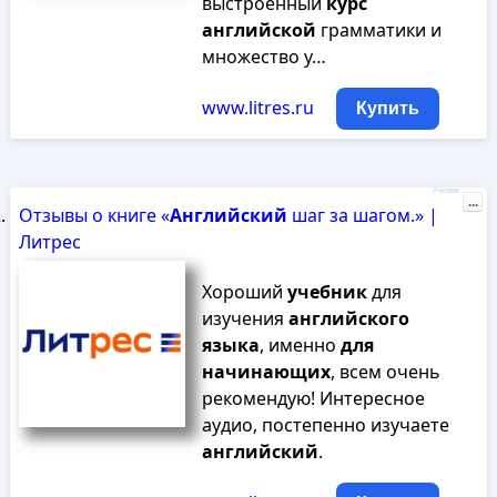
выстроенный
курс
английской
грамматики и
множество у…
www.litres.ru
Купить
Реклама
...
Отзывы о книге «
Английский
шаг за шагом.» |
Литрес
Хороший
учебник
для
изучения
английского
языка
, именно
для
начинающих
, всем очень
рекомендую! Интересное
аудио, постепенно изучаете
английский
.