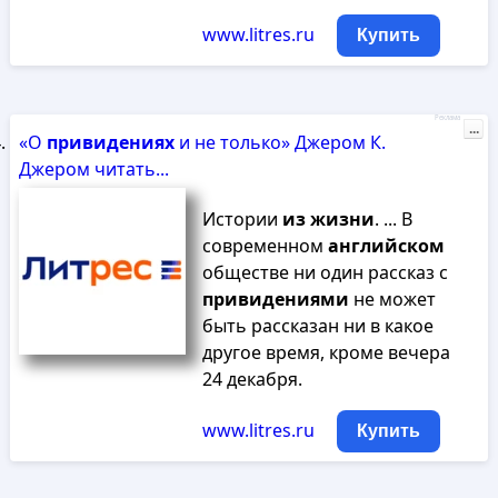
www.litres.ru
Купить
Реклама
...
«О
привидениях
и не только» Джером К.
Джером читать...
Истории
из
жизни
. ... В
современном
английском
обществе ни один рассказ с
привидениями
не может
быть рассказан ни в какое
другое время, кроме вечера
24 декабря.
www.litres.ru
Купить