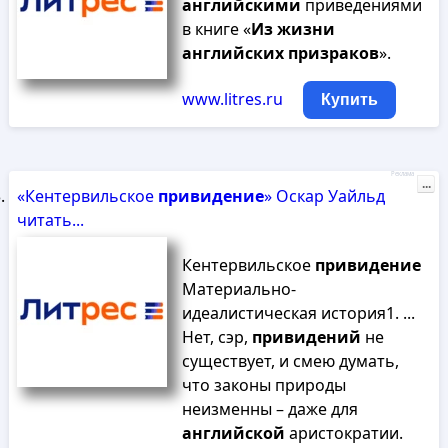
английскими
приведениями
в книге «
Из
жизни
английских
призраков
».
www.litres.ru
Купить
Реклама
...
«Кентервильское
привидение
» Оскар Уайльд
читать...
Кентервильское
привидение
Материально-
идеалистическая история1. ...
Нет, сэр,
привидений
не
существует, и смею думать,
что законы природы
неизменны – даже для
английской
аристократии.