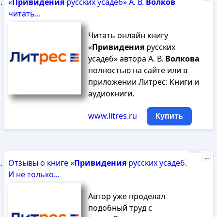
«
Привидения
русских усадеб» А. В.
Волков
читать...
Читать онлайн книгу
«
Привидения
русских
усадеб» автора А. В.
Волкова
полностью на сайте или в
приложении Литрес: Книги и
аудиокниги.
www.litres.ru
Купить
Реклама
...
Отзывы о книге «
Привидения
русских усадеб.
И не только...
Автор уже проделал
подобный труд с