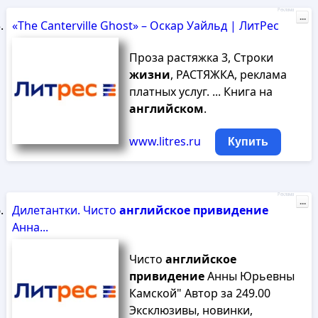
Реклама
...
«The Canterville Ghost» – Оскар Уайльд | ЛитРес
Проза растяжка 3, Строки
жизни
, РАСТЯЖКА, реклама
платных услуг. ... Книга на
английском
.
www.litres.ru
Купить
Реклама
...
Дилетантки. Чисто
английское
привидение
Анна...
Чисто
английское
привидение
Анны Юрьевны
Камской" Автор за 249.00
Эксклюзивы, новинки,