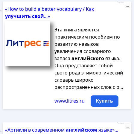
Реклама
...
«How to build a better vocabulary / Как
улучшить
свой
...»
Эта книга является
практическим пособием по
развитию навыков
увеличения словарного
запаса
английского
языка.
Она представляет собой
свого рода этимологический
словарь широко
распространенных слов с р…
www.litres.ru
Купить
Реклама
...
«Артикли в современном
английском
языке»...