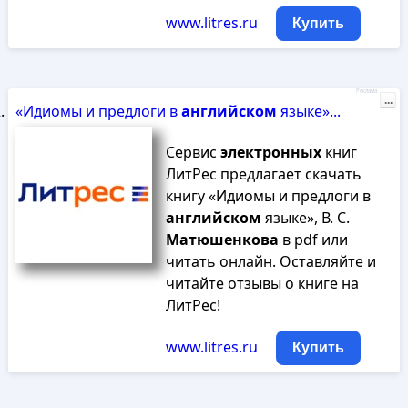
www.litres.ru
Купить
Реклама
...
«Идиомы и предлоги в
английском
языке»...
Сервис
электронных
книг
ЛитРес предлагает скачать
книгу «Идиомы и предлоги в
английском
языке», В. С.
Матюшенкова
в pdf или
читать онлайн. Оставляйте и
читайте отзывы о книге на
ЛитРес!
www.litres.ru
Купить