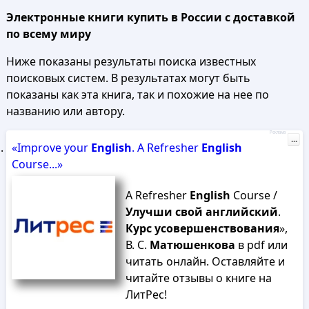
Электронные книги купить в России с доставкой
по всему миру
Ниже показаны результаты поиска известных
поисковых систем. В результатах могут быть
показаны как эта книга, так и похожие на нее по
названию или автору.
Реклама
...
«Improve your
English
. A Refresher
English
Course...»
A Refresher
English
Course /
Улучши
свой
английский
.
Курс
усовершенствования
»,
В. С.
Матюшенкова
в pdf или
читать онлайн. Оставляйте и
читайте отзывы о книге на
ЛитРес!