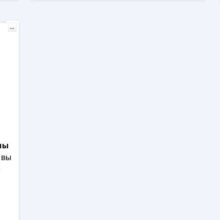
лама
...
мы
 вы
е