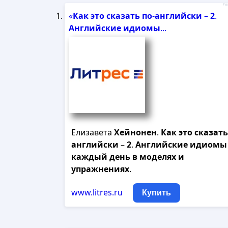
Рек
«
Как
это
сказать
по
-
английски
–
2
.
Английские
идиомы
...
Елизавета
Хейнонен
.
Как
это
сказать
английски
–
2
.
Английские
идиомы
каждый
день
в
моделях
и
упражнениях
.
www.litres.ru
Купить