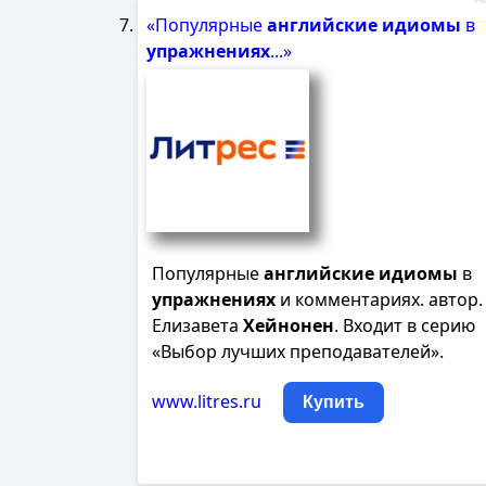
Рек
«Популярные
английские
идиомы
в
упражнениях
...»
Популярные
английские
идиомы
в
упражнениях
и комментариях. автор.
Елизавета
Хейнонен
. Входит в серию
«Выбор лучших преподавателей».
www.litres.ru
Купить