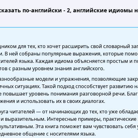
 сказать по-английски - 2, английские идиомы 
иком для тех, кто хочет расширить свой словарный за
. В ней собраны популярные выражения, которые помог
сителей языка. Каждая идиома объясняется простым и п
ов с разным уровнем знания английского.
разнообразные модели и упражнения, позволяющие закр
чных ситуациях. Такой подход способствует развитию н
же повышает уровень понимания разговорной речи. Благ
ения и использовать их в своих диалогах.
уга читателей — от начинающих до тех, кто уже облад
м и выразительным. Интересные примеры, практические
ультативным. Эта книга поможет вам чувствовать себя 
едневное общение с носителями языка.