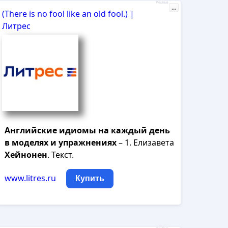
Реклама
...
(There is no fool like an old fool.) |
Литрес
Английские
идиомы
на
каждый
день
в
моделях
и
упражнениях
– 1. Елизавета
Хейнонен
. Текст.
www.litres.ru
Купить