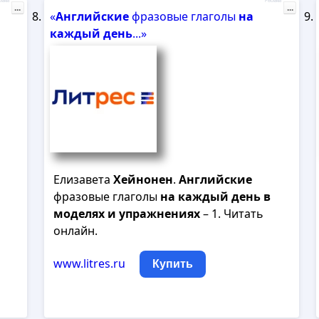
лама
Реклама
...
...
«
Английские
фразовые глаголы
на
каждый
день
...»
Елизавета
Хейнонен
.
Английские
фразовые глаголы
на
каждый
день
в
моделях
и
упражнениях
– 1. Читать
онлайн.
www.litres.ru
Купить