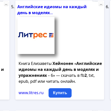
лама
Реклама
...
...
Английские
идиомы
на
каждый
день
в
моделях
...
Книга Елизаветы
Хейнонен
«
Английские
и
идиомы
на
каждый
день
в
моделях
и
упражнениях
– 6» — скачать в fb
2
, txt,
epub, pdf или читать онлайн.
www.litres.ru
Купить