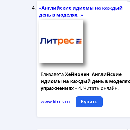
Рек
«
Английские
идиомы
на
каждый
день
в
моделях
...»
Елизавета
Хейнонен
.
Английские
идиомы
на
каждый
день
в
моделях
упражнениях
– 4. Читать онлайн.
www.litres.ru
Купить