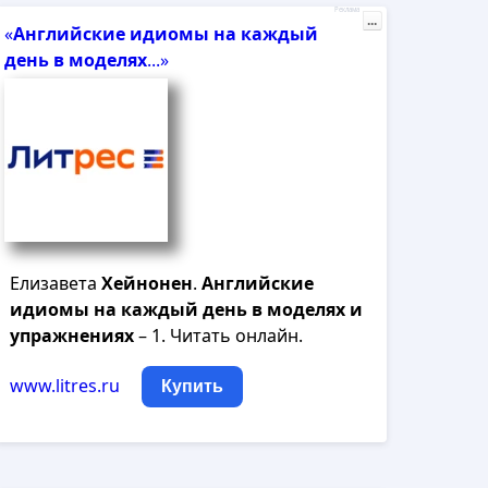
Реклама
...
«
Английские
идиомы
на
каждый
день
в
моделях
...»
Елизавета
Хейнонен
.
Английские
идиомы
на
каждый
день
в
моделях
и
упражнениях
– 1. Читать онлайн.
www.litres.ru
Купить