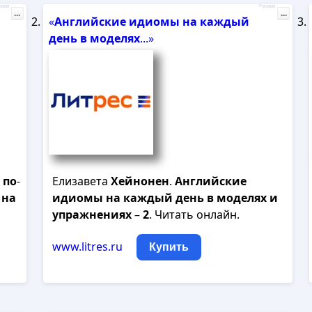
лама
Реклама
...
...
«
Английские
идиомы
на
каждый
день
в
моделях
...»
по
-
Елизавета
Хейнонен
.
Английские
на
идиомы
на
каждый
день
в
моделях
и
упражнениях
–
2
. Читать онлайн.
www.litres.ru
Купить