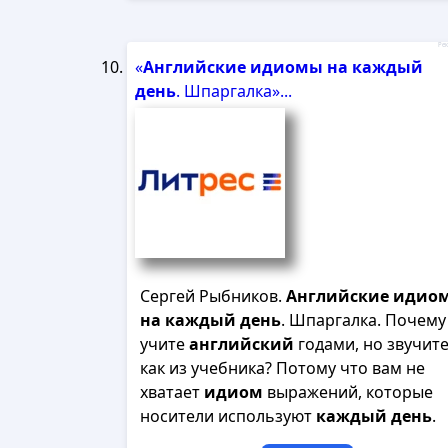
Рек
«
Английские
идиомы
на
каждый
день
. Шпаргалка»...
Сергей Рыбников.
Английские
идио
на
каждый
день
. Шпаргалка. Почему
учите
английский
годами, но звучит
как из учебника? Потому что вам не
хватает
идиом
выражений, которые
носители используют
каждый
день
.