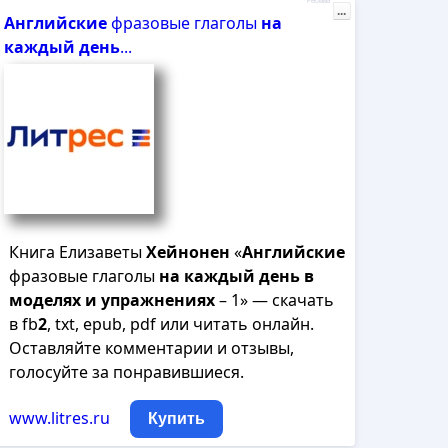
Реклама
...
Английские
фразовые глаголы
на
каждый
день
...
Книга Елизаветы
Хейнонен
«
Английские
фразовые глаголы
на
каждый
день
в
моделях
и
упражнениях
– 1» — скачать
в fb
2
, txt, epub, pdf или читать онлайн.
Оставляйте комментарии и отзывы,
голосуйте за понравившиеся.
www.litres.ru
Купить