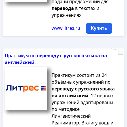
подачи предложений для
перевода
в текстах и
упражнениях.
www.litres.ru
Купить
Реклама
...
Практикум по
переводу
с
русского
языка
на
английский
.
Практикум состоит из 24
объёмных упражнений по
переводу
с
русского
языка
на
английский
, 12 первых
упражнений адаптированы
по методике
Лингвистический
Реаниматор. В книгу вошли