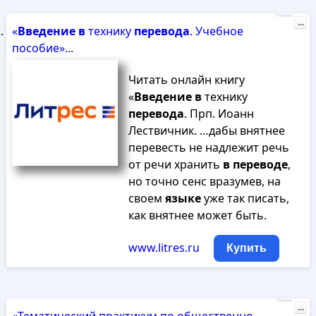
Реклама
...
«
Введение
в
технику
перевода
. Учебное
пособие»...
Читать онлайн книгу
«
Введение
в
технику
перевода
. Прп. Иоанн
Лествичник. …дабы внятнее
перевесть не надлежит речь
от речи хранить
в
переводе
,
но точно сенс вразумев, на
своем
языке
уже так писать,
как внятнее может быть.
www.litres.ru
Купить
Реклама
...