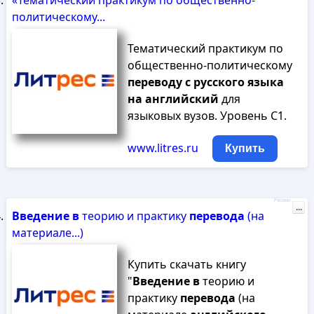
«Тематический практикум по общественно-
политическому...
Тематический практикум по
общественно-политическому
переводу
с
русского
языка
на
английский
для
языковых вузов. Уровень C1.
www.litres.ru
Купить
Реклама
...
Введение
в
теорию и практику
перевода
(на
материале...)
Купить скачать книгу
"
Введение
в
теорию и
практику
перевода
(на