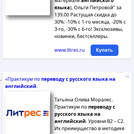
материале
английского
языка
), Ольги Петровой" за
139.00 Растущая скидка до
30%: -10% с 1-го месяца, -20% с
3-го, -30% с 6-го! Эксклюзивы,
новинки, бестселлеры.
www.litres.ru
Купить
Реклама
...
«Практикум по
переводу
с
русского
языка
на
английский
.
Татьяна Олива Моралес.
Практикум по
переводу
с
русского
языка
на
английский
. Уровни В2 – С2.
Их преимущество в методике