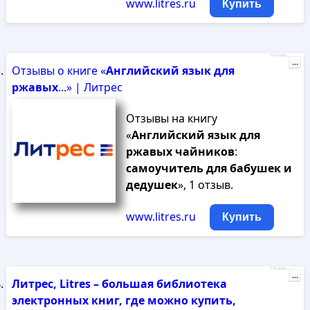
www.litres.ru
Купить
Реклама
...
Отзывы о книге «
Английский
язык
для
ржавых
...» | Литрес
Отзывы на книгу
«
Английский
язык
для
ржавых
чайников
:
самоучитель
для
бабушек
и
дедушек
», 1 отзыв.
www.litres.ru
Купить
Реклама
...
Литрес, Litres – большая библиотека
электронных книг, где можно купить,