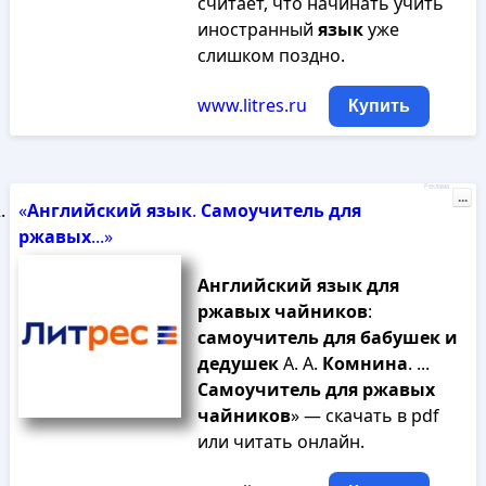
считает, что начинать учить
иностранный
язык
уже
слишком поздно.
www.litres.ru
Купить
Реклама
...
«
Английский
язык
.
Самоучитель
для
ржавых
...»
Английский
язык
для
ржавых
чайников
:
самоучитель
для
бабушек
и
дедушек
А. А.
Комнина
. ...
Самоучитель
для
ржавых
чайников
» — скачать в pdf
или читать онлайн.