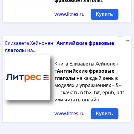
фразовые
глаголы
.
www.litres.ru
Купить
Реклама
...
Елизавета Хейнонен "
Английские
фразовые
глаголы
на...
Книга Елизаветы Хейнонен
«
Английские
фразовые
глаголы
на каждый день в
моделях и упражнениях – 5»
— скачать в fb2, txt, epub, pdf
или читать онлайн.
www.litres.ru
Купить