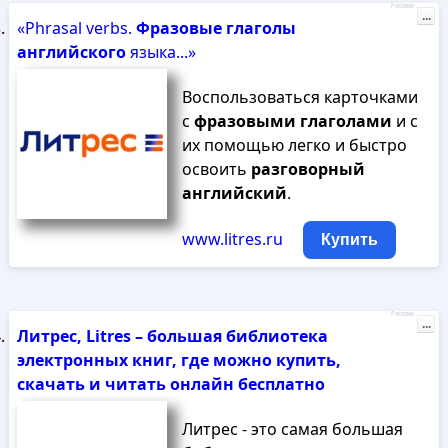
Реклама
...
«Phrasal verbs.
Фразовые
глаголы
английского
языка...»
Воспользоваться карточками
с
фразовыми
глаголами
и с
их помощью легко и быстро
освоить
разговорный
английский
.
www.litres.ru
Купить
Реклама
...
Литрес, Litres – большая библиотека
электронных книг, где можно купить,
скачать и читать онлайн бесплатно
Литрес - это самая большая