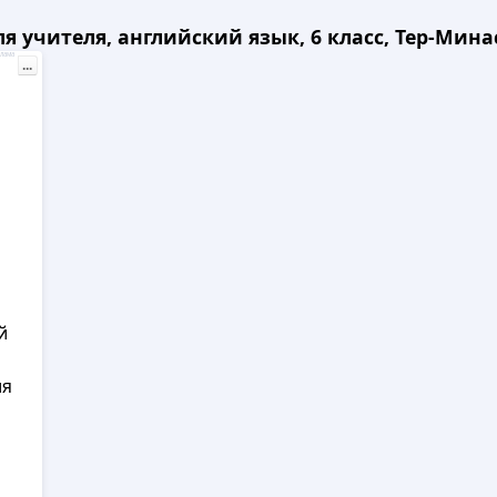
 учителя, английский язык, 6 класс, Тер-Минасо
лама
...
й
ия