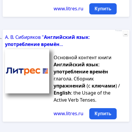
www.litres.ru
Купить
Реклама
...
А. В. Сибиряков "
Английский
язык
:
употребление
времён
...
Основной контент книги
Английский
язык
:
употребление
времён
глагола. Сборник
упражнений
(с
ключами
) /
English
: the Usage of the
Active Verb Tenses.
www.litres.ru
Купить