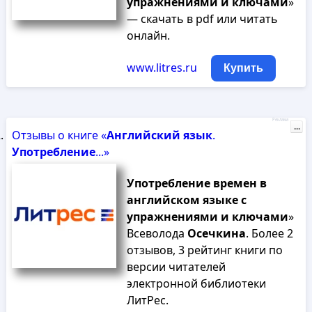
упражнениями
и
ключами
»
— скачать в pdf или читать
онлайн.
www.litres.ru
Купить
Реклама
...
Отзывы о книге «
Английский
язык
.
Употребление
...»
Употребление
времен
в
английском
языке
с
упражнениями
и
ключами
»
Всеволода
Осечкина
. Более 2
отзывов, 3 рейтинг книги по
версии читателей
электронной библиотеки
ЛитРес.