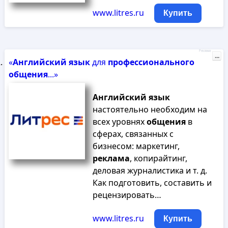
www.litres.ru
Купить
Реклама
...
«
Английский
язык
для
профессионального
общения
...»
Английский
язык
настоятельно необходим на
всех уровнях
общения
в
сферах, связанных с
бизнесом: маркетинг,
реклама
, копирайтинг,
деловая журналистика и т. д.
Как подготовить, составить и
рецензировать…
www.litres.ru
Купить