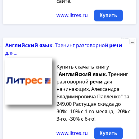
сайте.
www.litres.ru
Купить
Реклама
...
Английский
язык
. Тренинг разговорной
речи
для...
Купить скачать книгу
"
Английский
язык
. Тренинг
разговорной
речи
для
начинающих, Александра
Владимировича Павленко" за
249.00 Растущая скидка до
30%: -10% с 1-го месяца, -20% с
3-го, -30% с 6-го!
www.litres.ru
Купить