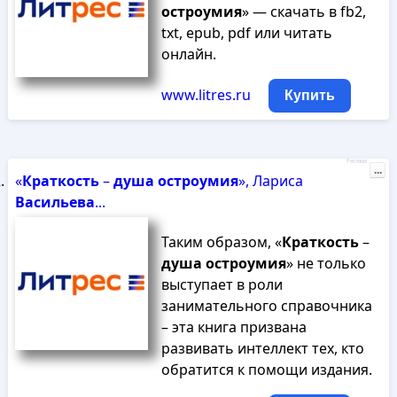
остроумия
» — скачать в fb2,
txt, epub, pdf или читать
онлайн.
www.litres.ru
Купить
Реклама
...
«
Краткость
–
душа
остроумия
», Лариса
Васильева
...
Таким образом, «
Краткость
–
душа
остроумия
» не только
выступает в роли
занимательного справочника
– эта книга призвана
развивать интеллект тех, кто
обратится к помощи издания.