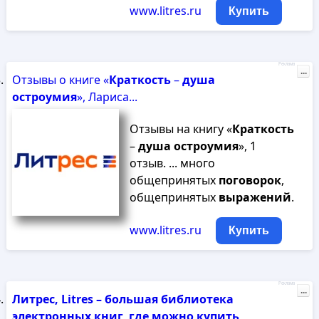
www.litres.ru
Купить
Реклама
...
Отзывы о книге «
Краткость
–
душа
остроумия
», Лариса...
Отзывы на книгу «
Краткость
–
душа
остроумия
», 1
отзыв. ... много
общепринятых
поговорок
,
общепринятых
выражений
.
www.litres.ru
Купить
Реклама
...
Литрес, Litres – большая библиотека
электронных книг, где можно купить,