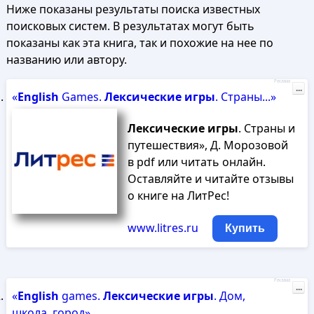
Ниже показаны результаты поиска известных
поисковых систем. В результатах могут быть
показаны как эта книга, так и похожие на нее по
названию или автору.
Реклама
...
«
English
Games.
Лексические
игры
. Страны...»
Лексические
игры
. Страны и
путешествия», Д. Морозовой
в pdf или читать онлайн.
Оставляйте и читайте отзывы
о книге на ЛитРес!
www.litres.ru
Купить
Реклама
...
«
English
games.
Лексические
игры
. Дом,
школа, город»...