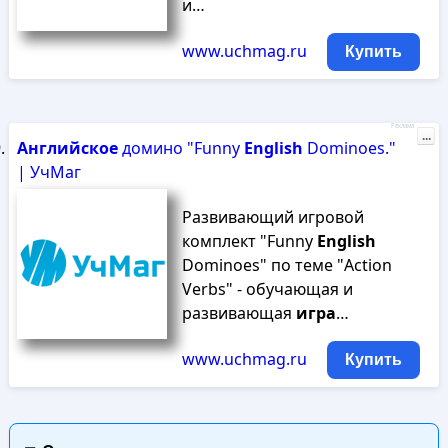
и…
www.uchmag.ru
Купить
Реклама
...
Английское
домино "Funny
English
Dominoes."
| УчМаг
Развивающий игровой
комплект "Funny
English
Dominoes" по теме "Action
Verbs" - обучающая и
развивающая
игра
…
www.uchmag.ru
Купить