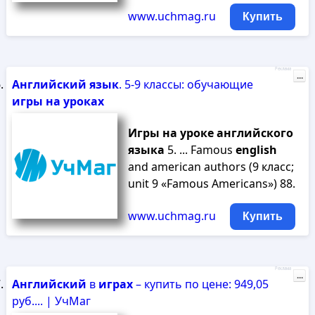
www.uchmag.ru
Купить
Реклама
...
Английский
язык
. 5-9 классы: обучающие
игры
на
уроках
Игры
на
уроке
английского
языка
5. ... Famous
english
and american authors (9 класс;
unit 9 «Famous Americans») 88.
www.uchmag.ru
Купить
Реклама
...
Английский
в
играх
– купить по цене: 949,05
руб.... | УчМаг