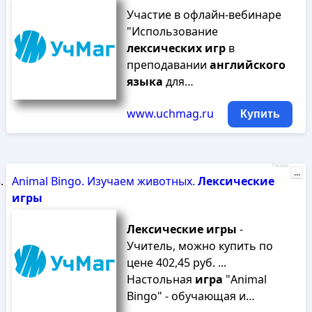
Участие в офлайн-вебинаре
"Использование
лексических
игр
в
преподавании
английского
языка
для…
www.uchmag.ru
Купить
Реклама
...
Animal Bingo. Изучаем животных.
Лексические
игры
Лексические
игры
-
Учитель, можно купить по
цене 402,45 руб. ...
Настольная
игра
"Animal
Bingo" - обучающая и…