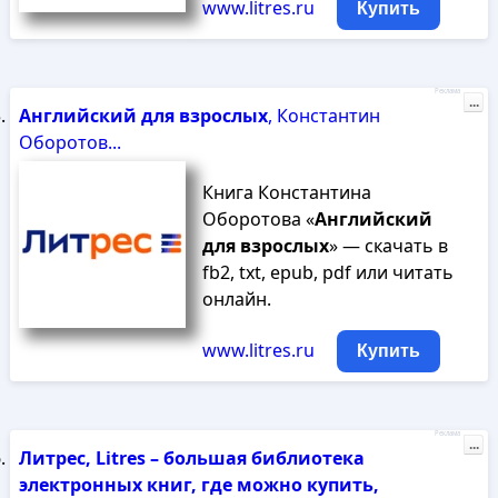
www.litres.ru
Купить
Реклама
...
Английский
для
взрослых
, Константин
Оборотов...
Книга Константина
Оборотова «
Английский
для
взрослых
» — скачать в
fb2, txt, epub, pdf или читать
онлайн.
www.litres.ru
Купить
Реклама
...
Литрес, Litres – большая библиотека
электронных книг, где можно купить,