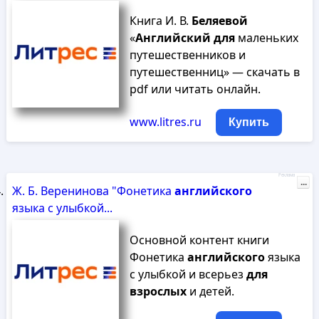
Книга И. В.
Беляевой
«
Английский
для
маленьких
путешественников и
путешественниц» — скачать в
pdf или читать онлайн.
www.litres.ru
Купить
Реклама
...
Ж. Б. Веренинова "Фонетика
английского
языка с улыбкой...
Основной контент книги
Фонетика
английского
языка
с улыбкой и всерьез
для
взрослых
и детей.