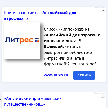
Реклама
...
Книги, похожие на «
Английский
для
взрослых
...»
Список книг похожих на
«
Английский
для
взрослых
инопланетян
» И. В.
Беляевой
: читать в
электронной библиотеке
Литрес или скачать в
форматах fb2, txt, epub, pdf.
www.litres.ru
Купить
Реклама
...
«
Английский
для
маленьких
путешественников...»