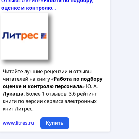
Отзывы о книге «
Работа
по
подбору
,
оценке
и
контролю
...
Читайте лучшие рецензии и отзывы
читателей на книгу «
Работа
по
подбору
,
оценке
и
контролю
персонала
» Ю. А.
Лукаша
. Более 1 отзывов, 3.6 рейтинг
книги по версии сервиса электронных
книг Литрес.
www.litres.ru
Купить