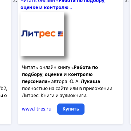
Читать онлайн «
Работа
по
подбору
,
оценке
и
контролю
...
Читать онлайн книгу «
Работа
по
подбору
,
оценке
и
контролю
персонала
» автора Ю. А.
Лукаша
b2,
полностью на сайте или в приложении
ы о
Литрес: Книги и аудиокниги.
www.litres.ru
Купить