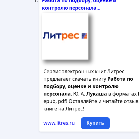
Работа
по
подбору
,
оценке
и
контролю
персонала
...
Сервис электронных книг Литрес
предлагает скачать книгу
Работа
по
подбору
,
оценке
и
контролю
персонала
, Ю. А.
Лукаша
в форматах f
epub, pdf! Оставляйте и читайте отзыв
книге на Литрес!
www.litres.ru
Купить