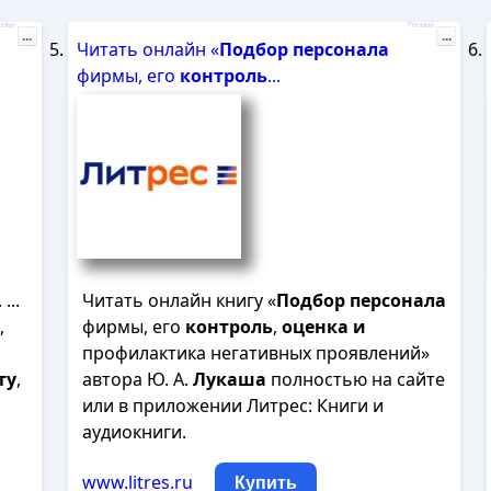
лама
Реклама
...
...
Читать онлайн «
Подбор
персонала
фирмы, его
контроль
...
. ...
Читать онлайн книгу «
Подбор
персонала
,
фирмы, его
контроль
,
оценка
и
профилактика негативных проявлений»
ту
,
автора Ю. А.
Лукаша
полностью на сайте
или в приложении Литрес: Книги и
аудиокниги.
www.litres.ru
Купить