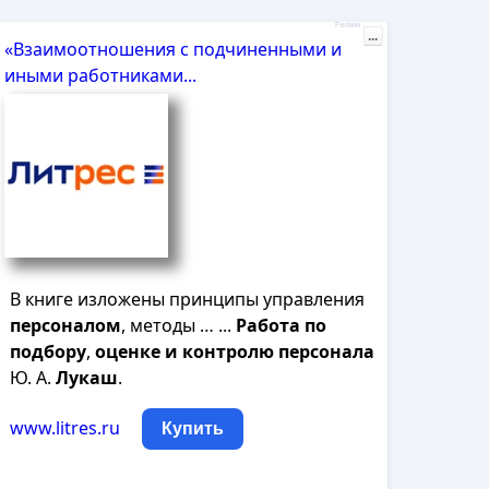
Реклама
...
«Взаимоотношения с подчиненными и
иными работниками...
В книге изложены принципы управления
персоналом
, методы … ...
Работа
по
подбору
,
оценке
и
контролю
персонала
Ю. А.
Лукаш
.
www.litres.ru
Купить