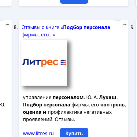
лама
Реклама
...
...
Отзывы о книге «
Подбор
персонала
фирмы, его...»
управление
персоналом
. Ю. А.
Лукаш
.
Ю.
Подбор
персонала
фирмы, его
контроль
,
оценка
и
профилактика негативных
проявлений. Отзывы.
www.litres.ru
Купить