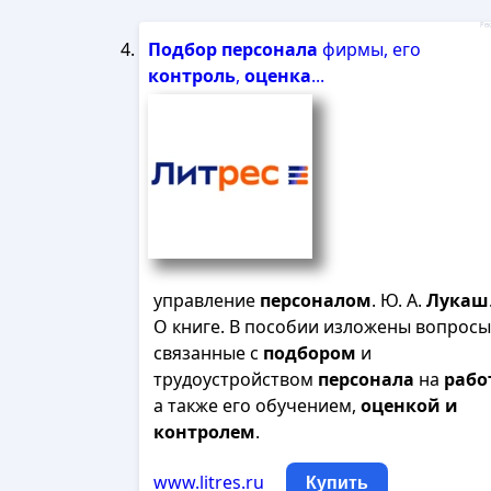
Рек
Подбор
персонала
фирмы, его
контроль
,
оценка
...
управление
персоналом
. Ю. А.
Лукаш
О книге. В пособии изложены вопросы
связанные с
подбором
и
трудоустройством
персонала
на
рабо
а также его обучением,
оценкой
и
контролем
.
www.litres.ru
Купить