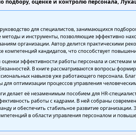
о подбору, оценке и контролю персонала, Лукаш
 руководство для специалистов, занимающихся подбором
 методы и инструменты, позволяющие эффективно нах
ваниям организации. Автор делится практическими ре
ке компетенций кандидатов, что способствует повышени
 оценки эффективности работы персонала и системам м
бязанностей. В книге рассматриваются вопросы формир
ссиональных навыков уже работающего персонала. Благ
ы для оптимизации процессов управления человечески
ги делает её незаменимым пособием для HR-специалист
фективность работы с кадрами. В ней собраны совреме
манду и обеспечить стабильное развитие организации. 
петенций в области управления персоналом и повыше