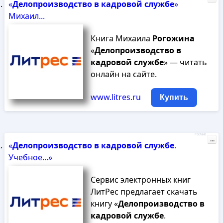
«
Делопроизводство
в
кадровой
службе
»
Михаил...
Книга Михаила
Рогожина
«
Делопроизводство
в
кадровой
службе
» — читать
онлайн на сайте.
www.litres.ru
Купить
Реклама
...
«
Делопроизводство
в
кадровой
службе
.
Учебное...»
Сервис электронных книг
ЛитРес предлагает скачать
книгу «
Делопроизводство
в
кадровой
службе
.