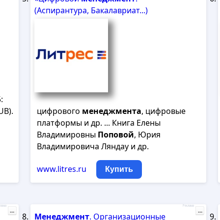
(Аспирантура, Бакалавриат...)
:
UB).
цифрового
менеджмента
, цифровые
платформы и др. ... Книга Елены
Владимировны
Поповой
, Юрия
Владимировича Ляндау и др.
www.litres.ru
Купить
лама
Реклама
...
...
Менеджмент
. Организационные