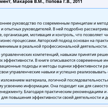
нт, Макаров В.М., Попова Г.В., 2011
ороннее руководство по современным принципам и мето
 и опытных руководителей. В ней подробно рассматри
е, организация, мотивация и контроль, что позволяет 
изнес-процессами. Авторский подход основан на практи
именимым в реальной профессиональной деятельности.
 управленческих компетенций, навыкам принятия решен
 эффективности. В книге описываются современные ин
вационные подходы и методы оценки эффективности ра
ь свои управленческие навыки и успешно реализовывать
м изложением материала, логичной последовательност
у усвоению информации. Она подходит как для самостоя
менеджменту. Благодаря практическим рекомендациям и
 для повышения эффективности своей деятельности и д