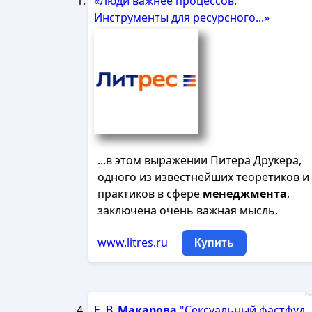
«Люди важнее процессов:
Инструменты для ресурсного...»
...в этом выражении Питера Друкера,
одного из известнейших теоретиков и
практиков в сфере
менеджмента
,
заключена очень важная мысль.
www.litres.ru
Купить
Рек
Е. В.
Макарова
"Сексуальный фастфуд.