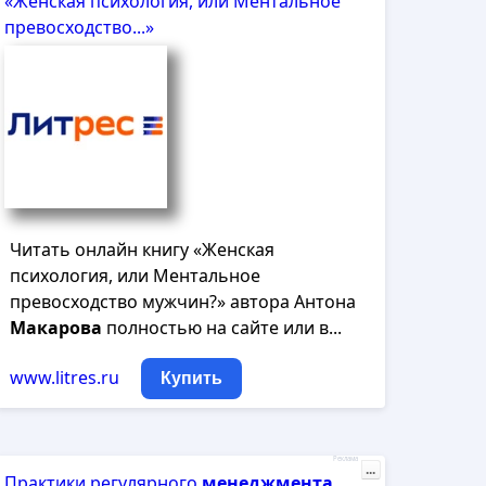
«Женская психология, или Ментальное
превосходство...»
Читать онлайн книгу «Женская
психология, или Ментальное
превосходство мужчин?» автора Антона
Макарова
полностью на сайте или в...
www.litres.ru
Купить
Реклама
...
Практики регулярного
менеджмента
.