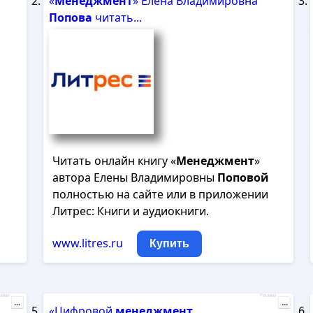
«
Менеджмент
» Елена Владимировна
Попова
читать...
Читать онлайн книгу «
Менеджмент
»
автора Елены Владимировны
Поповой
полностью на сайте или в приложении
Литрес: Книги и аудиокниги.
www.litres.ru
Купить
лама
Реклама
...
...
«Цифровой
менеджмент
.