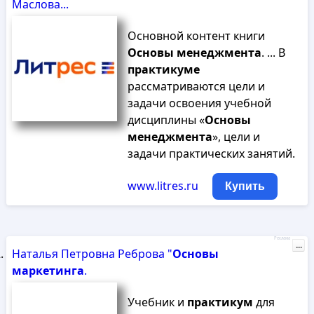
Маслова...
Основной контент книги
Основы
менеджмента
. ... В
практикуме
рассматриваются цели и
задачи освоения учебной
дисциплины «
Основы
менеджмента
», цели и
задачи практических занятий.
www.litres.ru
Купить
Реклама
...
Наталья Петровна Реброва "
Основы
маркетинга
.
Учебник и
практикум
для