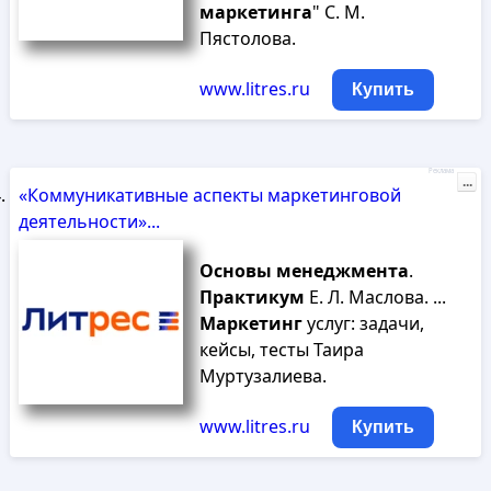
маркетинга
" С. М.
Пястолова.
www.litres.ru
Купить
Реклама
...
«Коммуникативные аспекты маркетинговой
деятельности»...
Основы
менеджмента
.
Практикум
Е. Л. Маслова. ...
Маркетинг
услуг: задачи,
кейсы, тесты Таира
Муртузалиева.
www.litres.ru
Купить