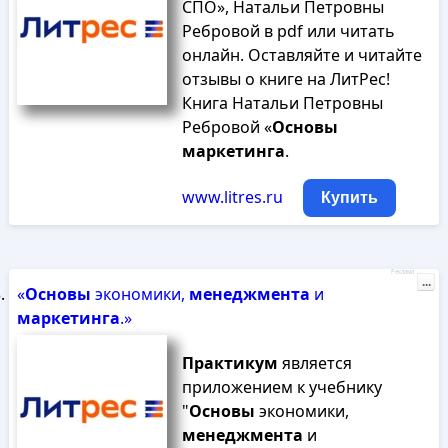
СПО», Натальи Петровны
Ребровой в pdf или читать
онлайн. Оставляйте и читайте
отзывы о книге на ЛитРес!
Книга Натальи Петровны
Ребровой «
Основы
маркетинга
.
www.litres.ru
Купить
Реклама
...
«
Основы
экономики,
менеджмента
и
маркетинга
.»
Практикум
является
приложением к учебнику
"
Основы
экономики,
менеджмента
и