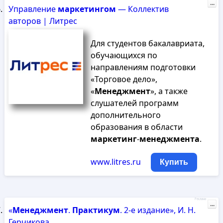
...
Управление
маркетингом
— Коллектив
авторов | Литрес
Для студентов бакалавриата,
обучающихся по
направлениям подготовки
«Торговое дело»,
«
Менеджмент
», а также
слушателей программ
дополнительного
образования в области
маркетинг
-
менеджмента
.
www.litres.ru
Купить
Реклама
...
«
Менеджмент
.
Практикум
. 2-е издание», И. Н.
Герчикова...