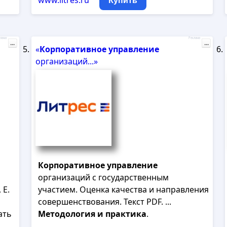
www.litres.ru
Купить
лама
Реклама
...
...
«
Корпоративное
управление
организаций...»
Корпоративное
управление
организаций с государственным
 Е.
участием. Оценка качества и направления
совершенствования. Текст PDF. ...
ать
Методология
и
практика
.