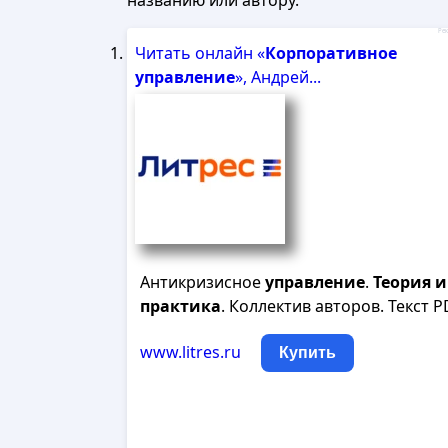
названию или автору.
Рек
Читать онлайн «
Корпоративное
управление
», Андрей...
Антикризисное
управление
.
Теория
и
практика
. Коллектив авторов. Текст P
www.litres.ru
Купить