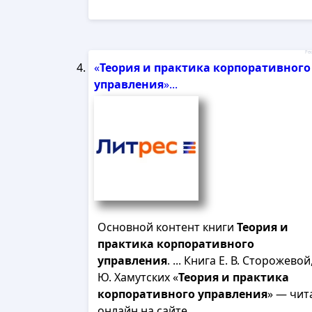
Рек
«
Теория
и
практика
корпоративного
управления
»...
Основной контент книги
Теория
и
практика
корпоративного
управления
. ... Книга Е. В. Сторожевой,
Ю. Хамутских «
Теория
и
практика
корпоративного
управления
» — чит
онлайн на сайте.