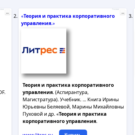
лама
Реклама
...
...
«
Теория
и
практика
корпоративного
управления
.»
Теория
и
практика
корпоративного
DF.
управления
. (Аспирантура,
Магистратура). Учебник. ... Книга Ирины
Юрьевны Беляевой, Марины Михайловны
Пуховой и др. «
Теория
и
практика
корпоративного
управления
.