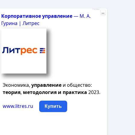
Реклама
...
Корпоративное
управление
— М. А.
Гурина | Литрес
Экономика,
управление
и общество:
теория
,
методология
и
практика
2023.
www.litres.ru
Купить