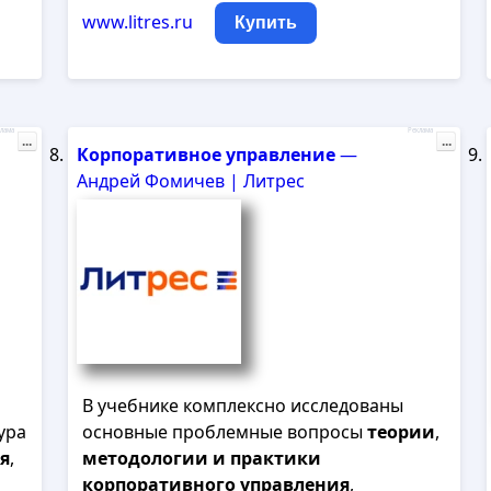
www.litres.ru
Купить
лама
Реклама
...
...
Корпоративное
управление
—
Андрей Фомичев | Литрес
В учебнике комплексно исследованы
ура
основные проблемные вопросы
теории
,
я
,
методологии
и
практики
корпоративного
управления
,