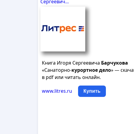
Сергеевич...
Книга Игоря Сергеевича
Барчукова
«Санаторно-
курортное
дело
» — скача
в pdf или читать онлайн.
www.litres.ru
Купить