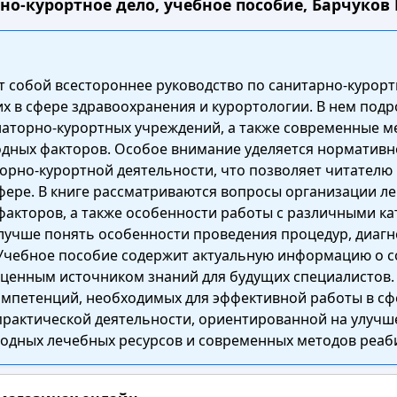
о-курортное дело, учебное пособие, Барчуков И
 собой всестороннее руководство по санитарно-курорт
их в сфере здравоохранения и курортологии. В нем по
аторно-курортных учреждений, а также современные м
дных факторов. Особое внимание уделяется нормативно
орно-курортной деятельности, что позволяет читателю
фере. В книге рассматриваются вопросы организации ле
акторов, а также особенности работы с различными ка
учше понять особенности проведения процедур, диагно
 Учебное пособие содержит актуальную информацию о с
о ценным источником знаний для будущих специалистов.
етенций, необходимых для эффективной работы в сфер
практической деятельности, ориентированной на улучш
одных лечебных ресурсов и современных методов реаб