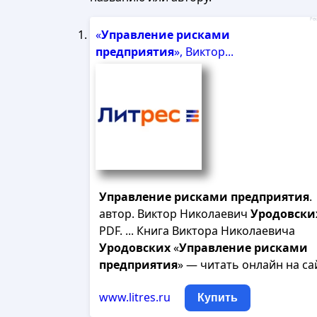
Рек
«
Управление
рисками
предприятия
», Виктор...
Управление
рисками
предприятия
.
автор. Виктор Николаевич
Уродовски
PDF. ... Книга Виктора Николаевича
Уродовских
«
Управление
рисками
предприятия
» — читать онлайн на са
www.litres.ru
Купить