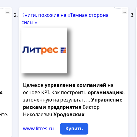
лама
Реклама
...
...
Книги, похожие на «Темная сторона
силы.»
Целевое
управление
компанией
на
х
.
основе KPI. Как построить
организацию
,
заточенную на результат. ...
Управление
рисками
предприятия
Виктор
йте.
Николаевич
Уродовских
.
www.litres.ru
Купить