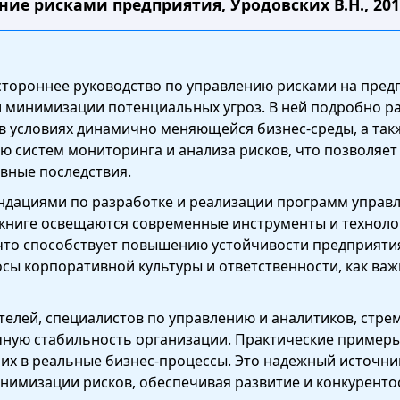
ние рисками предприятия, Уродовских В.Н., 201
естороннее руководство по управлению рисками на пре
и минимизации потенциальных угроз. В ней подробно р
в условиях динамично меняющейся бизнес-среды, а такж
ю систем мониторинга и анализа рисков, что позволяе
вные последствия.
ндациями по разработке и реализации программ управ
 книге освещаются современные инструменты и технолог
что способствует повышению устойчивости предприяти
осы корпоративной культуры и ответственности, как в
телей, специалистов по управлению и аналитиков, стр
чную стабильность организации. Практические пример
их в реальные бизнес-процессы. Это надежный источник 
имизации рисков, обеспечивая развитие и конкуренто