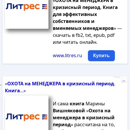
«
ОХОТА
на
МЕНЕДЖЕРА
в
кризисный
период
.
Книга
для
эффективных
собственников
и
вменяемых
менеджеров
» —
скачать в fb2, txt, epub, pdf
или читать онлайн.
www.litres.ru
Купить
Реклама
...
«
ОХОТА
на
МЕНЕДЖЕРА
в
кризисный
период
.
Книга
...»
И сама
книга
Марины
Вишняковой
«
Охота
на
менеджера
в
кризисный
период
» рассчитана на то,