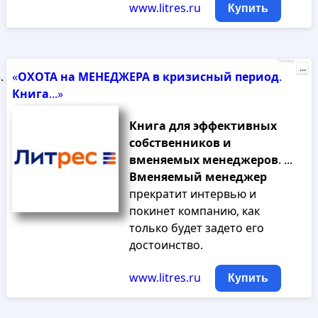
www.litres.ru
Купить
Реклама
...
«
ОХОТА
на
МЕНЕДЖЕРА
в
кризисный
период
.
Книга
...»
Книга
для
эффективных
собственников
и
вменяемых
менеджеров
. ...
Вменяемый
менеджер
прекратит интервью и
покинет компанию, как
только будет задето его
достоинство.
www.litres.ru
Купить