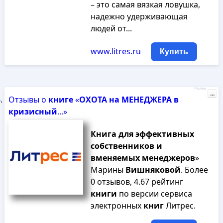
– это самая вязкая ловушка,
надежно удерживающая
людей от...
www.litres.ru
Купить
Реклама
...
Отзывы о
книге
«
ОХОТА
на
МЕНЕДЖЕРА
в
кризисный
...»
Книга
для
эффективных
собственников
и
вменяемых
менеджеров
»
Марины
Вишняковой
. Более
0 отзывов, 4.67 рейтинг
книги
по версии сервиса
электронных
книг
Литрес.