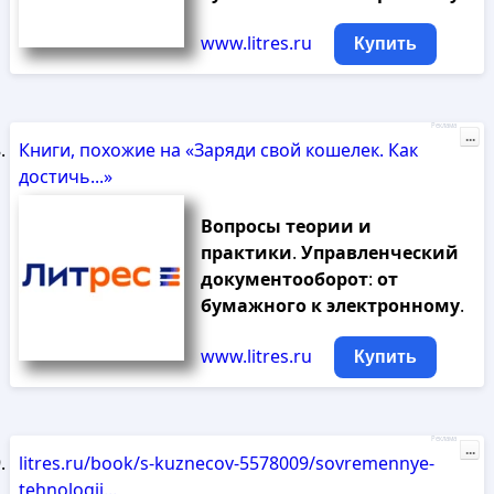
www.litres.ru
Купить
Реклама
...
Книги, похожие на «Заряди свой кошелек. Как
достичь...»
Вопросы
теории
и
практики
.
Управленческий
документооборот
:
от
бумажного
к
электронному
.
www.litres.ru
Купить
Реклама
...
litres.ru/book/s-kuznecov-5578009/sovremennye-
tehnologii...