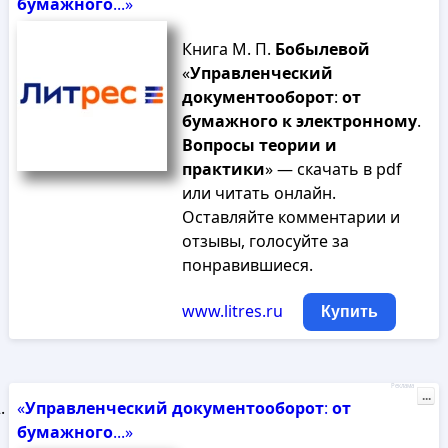
бумажного
...»
Книга М. П.
Бобылевой
«
Управленческий
документооборот
:
от
бумажного
к
электронному
.
Вопросы
теории
и
практики
» — скачать в pdf
или читать онлайн.
Оставляйте комментарии и
отзывы, голосуйте за
понравившиеся.
www.litres.ru
Купить
Реклама
...
«
Управленческий
документооборот
:
от
бумажного
...»