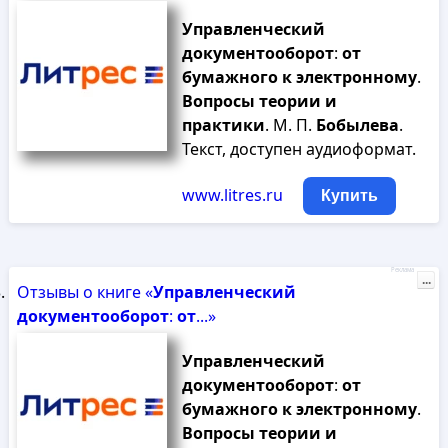
Управленческий
документооборот
:
от
бумажного
к
электронному
.
Вопросы
теории
и
практики
. М. П.
Бобылева
.
Текст, доступен аудиоформат.
www.litres.ru
Купить
Реклама
...
Отзывы о книге «
Управленческий
документооборот
:
от
...»
Управленческий
документооборот
:
от
бумажного
к
электронному
.
Вопросы
теории
и