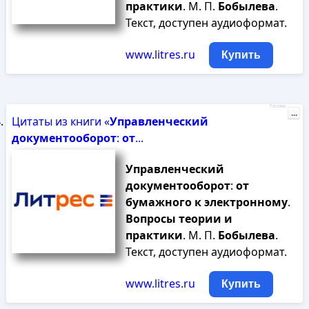
практики
. М. П.
Бобылева
.
Текст, доступен аудиоформат.
www.litres.ru
Купить
Реклама
...
Цитаты из книги «
Управленческий
документооборот
:
от
...
Управленческий
документооборот
:
от
бумажного
к
электронному
.
Вопросы
теории
и
практики
. М. П.
Бобылева
.
Текст, доступен аудиоформат.
www.litres.ru
Купить