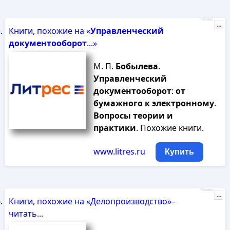
Реклама
...
Книги, похожие на «
Управленческий
документооборот
...»
М. П.
Бобылева
.
Управленческий
документооборот
:
от
бумажного
к
электронному
.
Вопросы
теории
и
практики
. Похожие книги.
www.litres.ru
Купить
Реклама
...
Книги, похожие на «Делопроизводство»–
читать...