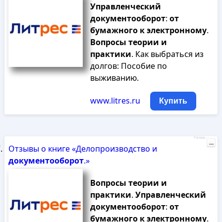
Управленческий
документооборот
:
от
бумажного
к
электронному
.
Вопросы
теории
и
практики
. Как выбраться из
долгов: Пособие по
выживанию.
www.litres.ru
Купить
Реклама
...
Отзывы о книге «Делопроизводство и
документооборот
.»
Вопросы
теории
и
практики
.
Управленческий
документооборот
:
от
бумажного
к
электронному
.