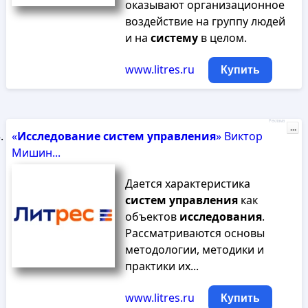
оказывают организационное
воздействие на группу людей
и на
систему
в целом.
www.litres.ru
Купить
Реклама
...
«
Исследование
систем
управления
» Виктор
Мишин...
Дается характеристика
систем
управления
как
объектов
исследования
.
Рассматриваются основы
методологии, методики и
практики их...
www.litres.ru
Купить