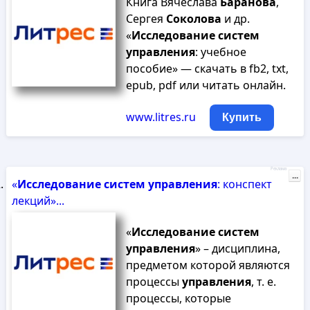
Книга Вячеслава
Баранова
,
Сергея
Соколова
и др.
«
Исследование
систем
управления
: учебное
пособие» — скачать в fb2, txt,
epub, pdf или читать онлайн.
www.litres.ru
Купить
Реклама
...
«
Исследование
систем
управления
: конспект
лекций»...
«
Исследование
систем
управления
» – дисциплина,
предметом которой являются
процессы
управления
, т. е.
процессы, которые