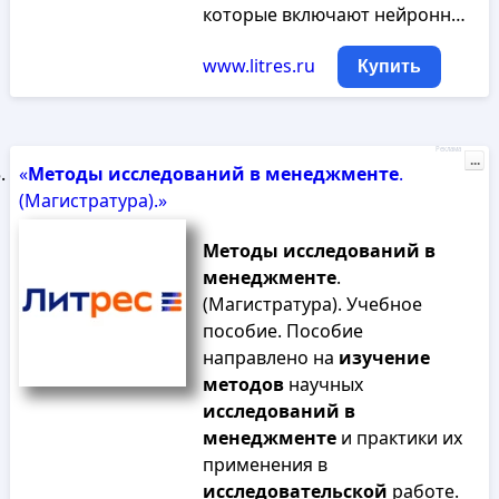
которые включают нейронн…
www.litres.ru
Купить
Реклама
...
«
Методы
исследований
в
менеджменте
.
(Магистратура).»
Методы
исследований
в
менеджменте
.
(Магистратура). Учебное
пособие. Пособие
направлено на
изучение
методов
научных
исследований
в
менеджменте
и практики их
применения в
исследовательской
работе.