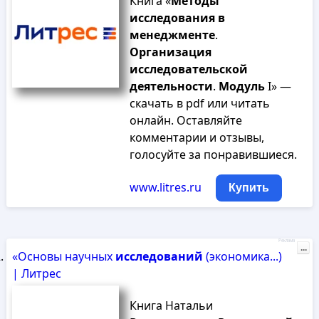
Книга «
Методы
исследования
в
менеджменте
.
Организация
исследовательской
деятельности
.
Модуль
I» —
скачать в pdf или читать
онлайн. Оставляйте
комментарии и отзывы,
голосуйте за понравившиеся.
www.litres.ru
Купить
Реклама
...
«Основы научных
исследований
(экономика...)
| Литрес
Книга Натальи