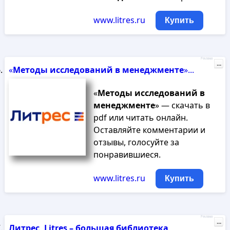
www.litres.ru
Купить
Реклама
...
«
Методы
исследований
в
менеджменте
»...
«
Методы
исследований
в
менеджменте
» — скачать в
pdf или читать онлайн.
Оставляйте комментарии и
отзывы, голосуйте за
понравившиеся.
www.litres.ru
Купить
Реклама
...
Литрес, Litres – большая библиотека