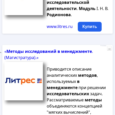
исследовательской
деятельности
.
Модуль
I. Н. В.
Родионова
.
www.litres.ru
Купить
Реклама
...
«
Методы
исследований
в
менеджменте
.
(Магистратура).»
Приводится описание
аналитических
методов
,
используемых
в
менеджменте
при решении
исследовательских
задач.
Рассматриваемые
методы
объединяются концепцией
"мягких вычислений",