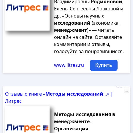
Владимировны
Родионовой
,
Елены Сергеевны Ловковой и
др. «Основы научных
исследований
(экономика,
менеджмент
)» — читать
онлайн на сайте. Оставляйте
комментарии и отзывы,
голосуйте за понравившиеся.
www.litres.ru
Купить
Реклама
...
Отзывы о книге «
Методы
исследований
...» |
Литрес
Методы
исследования
в
менеджменте
.
Организация