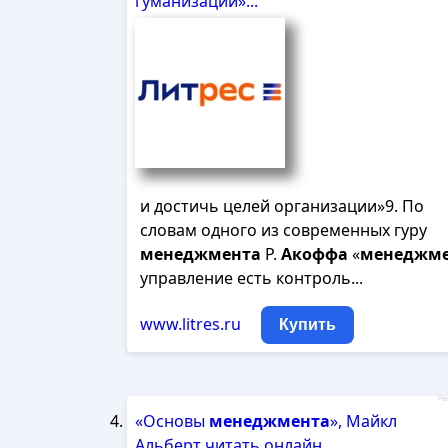
гуманизации»...
и достичь целей организации»9. По
словам одного из современных гуру
менеджмента
Р.
Акоффа
«
менеджм
управление есть контроль...
www.litres.ru
Купить
Рек
«Основы
менеджмента
», Майкл
Альберт читать онлайн...