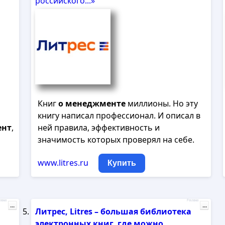
российского...»
Книг
о
менеджменте
миллионы. Но эту
книгу написал профессионал. И описал в
ент
,
ней правила, эффективность и
значимость которых проверял на себе.
www.litres.ru
Купить
лама
Реклама
...
...
Литрес, Litres – большая библиотека
электронных книг, где можно