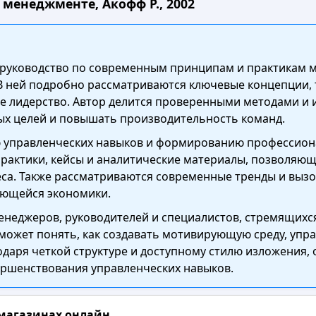
 менеджменте, Акофф Р., 2002
е руководство по современным принципам и практикам
В ней подробно рассматриваются ключевые концепции, т
е лидерство. Автор делится проверенными методами и
ых целей и повышать производительность команд.
 управленческих навыков и формированию профессиона
рактики, кейсы и аналитические материалы, позволяю
еса. Также рассматриваются современные тренды и вызо
яющейся экономики.
менеджеров, руководителей и специалистов, стремящихс
оможет понять, как создавать мотивирующую среду, упр
одаря четкой структуре и доступному стилю изложения
ершенствования управленческих навыков.
 магазинах онлайн