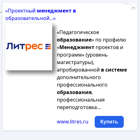
Реклама
...
«Проектный
менеджмент
в
образовательной...»
«Педагогическое
образование
» по профилю
«
Менеджмент
проектов и
программ» (уровень
магистратуры),
апробированной
в
системе
дополнительного
профессионального
образования
,
профессиональная
переподготовка...
www.litres.ru
Купить