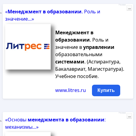
Реклама
...
«
Менеджмент
в
образовании
. Роль и
значение...»
Менеджмент
в
образовании
. Роль и
значение в
управлении
образовательными
системами
. (Аспирантура,
Бакалавриат, Магистратура).
Учебное пособие.
www.litres.ru
Купить
Реклама
...
«Основы
менеджмента
в
образовании
:
механизмы...»