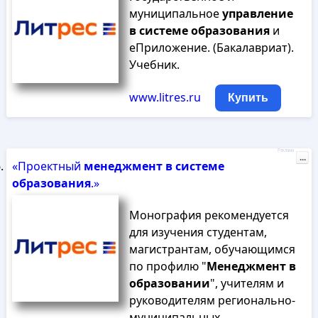
муниципальное
управление
в
системе
образования
и
еПриложение. (Бакалавриат).
Учебник.
www.litres.ru
Купить
Реклама
...
«Проектный
менеджмент
в
системе
образования
.»
Монография рекомендуется
для изучения студентам,
магистрантам, обучающимся
по профилю "
Менеджмент
в
образовании
", учителям и
руководителям регионально-
муниципальных