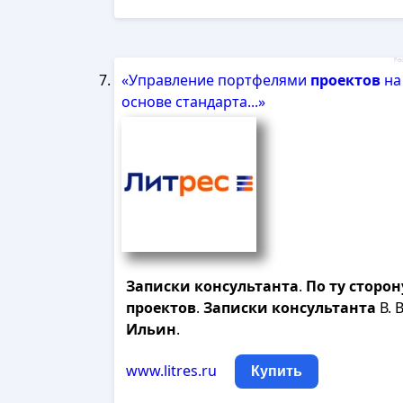
Рек
«Управление портфелями
проектов
на
основе стандарта...»
Записки
консультанта
.
По
ту
сторон
проектов
.
Записки
консультанта
В. В
Ильин
.
www.litres.ru
Купить