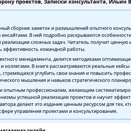
орону проектов, Записки консультанта, Ильин В.
льный сборник заметок и размышлений опытного консуль
нсайтами. В ней подробно раскрываются особенности 
и реализации сложных задач. Читатель получит ценную 
ь эффективность командной работы.
ектного менеджмента, делится методиками оптимизации
 и коллегами. В книге рассматриваются реальные кейсы 
, стремящихся углубить свои знания и повысить профе
ического мышления и навыков стратегического планиро
 и опытным профессионалам, желающим систематизиров
анизмы успешной реализации проектов и научит эффек
автора делают это издание ценным ресурсом для тех, к
сфере управления проектами и консультирования.
 магазинах онлайн