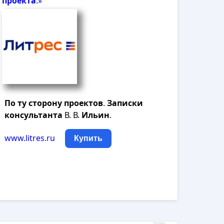
проекта
.»
По
ту
сторону
проектов
.
Записки
консультанта
В. В.
Ильин
.
www.litres.ru
Купить
Реклама