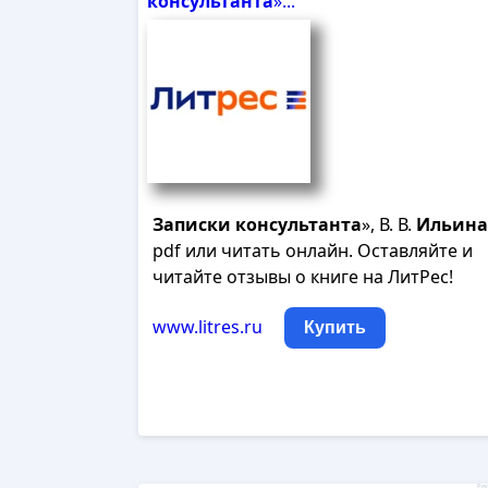
консультанта
»...
Записки
консультанта
», В. В.
Ильина
pdf или читать онлайн. Оставляйте и
читайте отзывы о книге на ЛитРес!
www.litres.ru
Купить
Рек