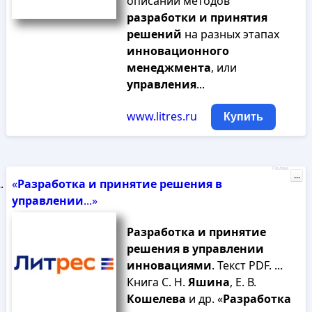
описании методов
разработки
и
принятия
решений
на разных этапах
инновационного
менеджмента
, или
управления
...
www.litres.ru
Купить
Реклама
...
«
Разработка
и
принятие
решения
в
управлении
...»
Разработка
и
принятие
решения
в
управлении
инновациями
. Текст PDF. ...
Книга С. Н.
Яшина
, Е. В.
Кошелева
и др. «
Разработка