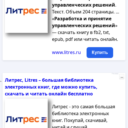
управленческих
решений
.
Текст. Объем 204 страницы. ...
«
Разработка
и
принятие
управленческих
решений
»
— скачать книгу в fb2, txt,
epub, pdf или читать онлайн.
www.litres.ru
Купить
Реклама
...
Литрес, Litres – большая библиотека
электронных книг, где можно купить,
скачать и читать онлайн бесплатно
Литрес - это самая большая
библиотека электронных
книг. Покупай, скачивай,
читай и слушай