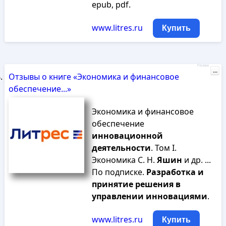
epub, pdf.
www.litres.ru
Купить
Реклама
...
Отзывы о книге «Экономика и финансовое
обеспечение...»
Экономика и финансовое
обеспечение
инновационной
деятельности
. Том I.
Экономика С. Н.
Яшин
и др. ...
По подписке.
Разработка
и
принятие
решения
в
управлении
инновациями
.
www.litres.ru
Купить