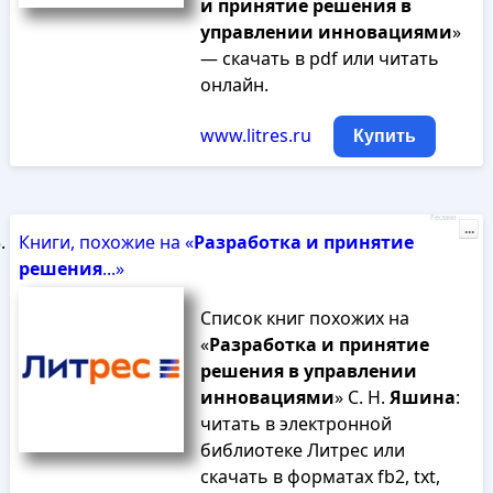
и
принятие
решения
в
управлении
инновациями
»
— скачать в pdf или читать
онлайн.
www.litres.ru
Купить
Реклама
...
Книги, похожие на «
Разработка
и
принятие
решения
...»
Список книг похожих на
«
Разработка
и
принятие
решения
в
управлении
инновациями
» С. Н.
Яшина
:
читать в электронной
библиотеке Литрес или
скачать в форматах fb2, txt,