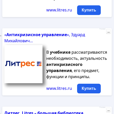
www.litres.ru
Купить
Реклама
...
«
Антикризисное
управление
», Эдуард
Михайлович...
В
учебнике
рассматриваются
необходимость, актуальность
антикризисного
управления
, его предмет,
функции и принципы.
www.litres.ru
Купить
Реклама
...
Литрес, Litres – большая библиотека