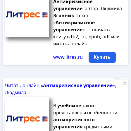
Антикризисное
управление
. автор. Людмила
Згонник
. Текст. ...
«
Антикризисное
управление
» — скачать
книгу в fb2, txt, epub, pdf или
читать онлайн.
www.litres.ru
Купить
Реклама
...
Читать онлайн «
Антикризисное
управление
»,
Людмила...
В
учебнике
также
представлены особенности
антикризисного
управления
кредитными