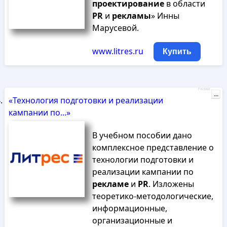
проектирование
в области
PR
и
рекламы
» Инны
Марусевой.
www.litres.ru
Купить
Реклама
...
«Технология подготовки и реализации
кампании по...»
В учебном пособии дано
комплексное представление о
технологии подготовки и
реализации кампании по
рекламе
и
PR
. Изложены
теоретико-методологические,
информационные,
организационные и