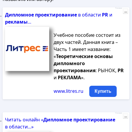
Реклама
...
Дипломное
проектирование
в области
PR
и
рекламы
...
Учебное пособие состоит из
двух частей. Данная книга –
Часть 1 имеет название:
«
Теоретические
основы
дипломного
проектирования
: РЫНОК,
PR
и
РЕКЛАМА
».
www.litres.ru
Купить
Реклама
...
Читать онлайн «
Дипломное
проектирование
в области...»