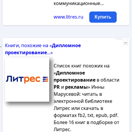
коммуникационные…
www.litres.ru
Купить
Реклама
...
Книги, похожие на «
Дипломное
проектирование
...»
Список книг похожих на
«
Дипломное
проектирование
в области
PR
и
рекламы
» Инны
Марусевой: читать в
электронной библиотеке
Литрес или скачать в
форматах fb2, txt, epub, pdf.
Более 16 книг в подборке от
Литрес.