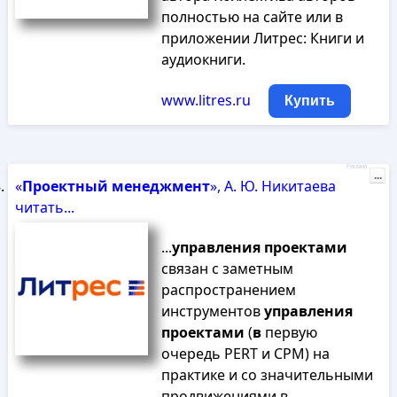
полностью на сайте или в
приложении Литрес: Книги и
аудиокниги.
www.litres.ru
Купить
Реклама
...
«
Проектный
менеджмент
», А. Ю. Никитаева
читать...
...
управления
проектами
связан с заметным
распространением
инструментов
управления
проектами
(
в
первую
очередь PERT и CPM) на
практике и со значительными
продвижениями в