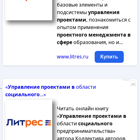
базовые элементы и
подсистемы
управления
проектами
, познакомиться с
опытом применения
проектного
менеджмента
в
сфере
образования, но и...
www.litres.ru
Купить
Реклама
...
«
Управление
проектами
в
области
социального
...»
Читать онлайн книгу
«
Управление
проектами
в
области
социального
предпринимательства»
автора Коллектива авторов