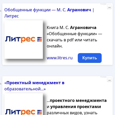
Реклама
...
Обобщенные функции — М. С.
Агранович
|
Литрес
Книга М. С.
Аграновича
«Обобщенные функции» —
скачать в pdf или читать
онлайн.
www.litres.ru
Купить
Реклама
...
«
Проектный
менеджмент
в
образовательной...»
...
проектного
менеджмента
и
управления
проектами
различных видов, узнать