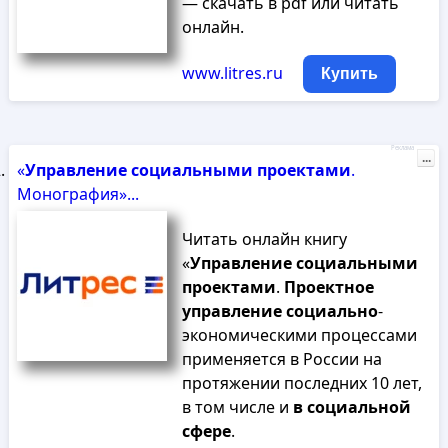
— скачать в pdf или читать
онлайн.
www.litres.ru
Купить
Реклама
...
«
Управление
социальными
проектами
.
Монография»...
Читать онлайн книгу
«
Управление
социальными
проектами
.
Проектное
управление
социально
-
экономическими процессами
применяется в России на
протяжении последних 10 лет,
в том числе и
в
социальной
сфере
.