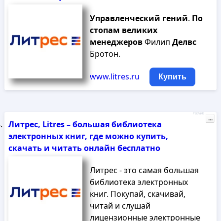
Управленческий
гений
.
По
стопам
великих
менеджеров
Филип
Делвс
Бротон.
www.litres.ru
Купить
Реклама
...
Литрес, Litres – большая библиотека
электронных книг, где можно купить,
скачать и читать онлайн бесплатно
Литрес - это самая большая
библиотека электронных
книг. Покупай, скачивай,
читай и слушай
лицензионные электронные