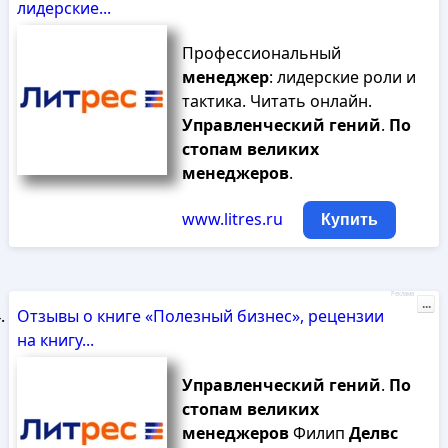
лидерские...
Профессиональный
менеджер
: лидерские роли и
тактика. Читать онлайн.
Управленческий
гений
.
По
стопам
великих
менеджеров
.
www.litres.ru
Купить
Реклама
...
Отзывы о книге «Полезный бизнес», рецензии
на книгу...
Управленческий
гений
.
По
стопам
великих
менеджеров
Филип
Делвс