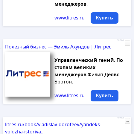
менеджеров
.
www.litres.ru
Купить
Реклама
...
Полезный бизнес — Эмиль Ахундов | Литрес
Управленческий
гений
.
По
стопам
великих
менеджеров
Филип
Делвс
Бротон.
www.litres.ru
Купить
Реклама
...
litres.ru/book/vladislav-dorofeev/yandeks-
volozha-istoriya...