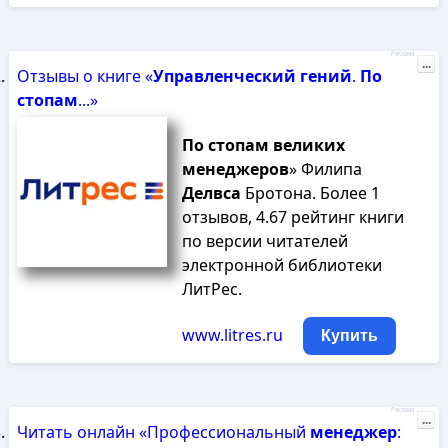
Реклама
...
Отзывы о книге «
Управленческий
гений
.
По
стопам
...»
По
стопам
великих
менеджеров
» Филипа
Делвса
Бротона. Более 1
отзывов, 4.67 рейтинг книги
по версии читателей
электронной библиотеки
ЛитРес.
www.litres.ru
Купить
Реклама
...
Читать онлайн «Профессиональный
менеджер
: