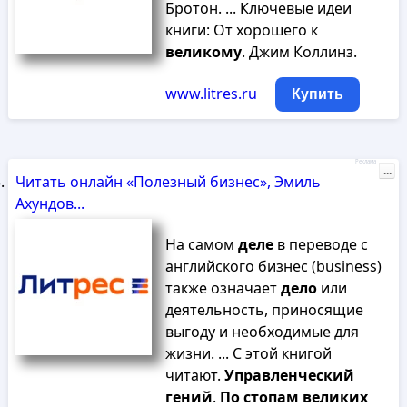
Бротон. ... Ключевые идеи
книги: От хорошего к
великому
. Джим Коллинз.
www.litres.ru
Купить
Реклама
...
Читать онлайн «Полезный бизнес», Эмиль
Ахундов...
На самом
деле
в переводе с
английского бизнес (business)
также означает
дело
или
деятельность, приносящие
выгоду и необходимые для
жизни. ... С этой книгой
читают.
Управленческий
гений
.
По
стопам
великих