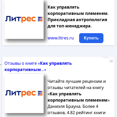
Как
управлять
корпоративным
племенем
.
Прикладная
антропология
для
топ
-
менеджера
.
www.litres.ru
Купить
Реклама
...
Отзывы о книге «
Как
управлять
корпоративным
...»
Читайте лучшие рецензии и
отзывы читателей на книгу
«
Как
управлять
корпоративным
племенем
»
Даниэля Брауна. Более 4
отзывов, 4.82 рейтинг книги